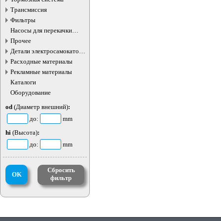
Трансмиссия
Фильтры
Насосы для перекачки
жидкостей
Прочее
Детали электросамокатов и
электротранспорта
Расходные материалы
Рекламные материалы
Каталоги
Оборудование
od
(Диаметр внешний)
:
до:
mm
hi
(Высота)
:
до:
mm
Сбросить
OK
фильтр