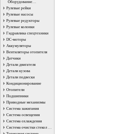
турбокомпрессоров
Оборудование
турбокомпрессоров
Рулевые рейки
Рулевые насосы
Рулевые редукторы
Рулевые колонки
Гидравлика спецтехники
DC-моторы
Аккумуляторы
Вентиляторы отопителя
Датчики
Детали двигателя
Детали кузова
Детали подвески
Кондиционирование
Отопители
Подшипники
Приводные механизмы
Система зажигания
Система освещения
Система охлаждения
Система очистки стекол и
фар
Тормозная система