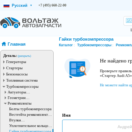
Русский
+7 (495) 660-22-00
▾
Гайки турбокомпрессора
Главная
Каталог
Турбокомпрессоры
Ремкомп
Деталь:
(раскрыть)
Не найдено г
Генераторы
Стартеры
Проверьте правиль
Бензонасосы
«Стартер Audi A5»
Топливная система
Не можете найти а
Турбокомпрессоры
Актуаторы
турбокомпрессора
Геометрии
турбокомпрессора
Ремкомплекты
Болты турбокомпрессора
Вестгейта ремкомплект
Имя
(клапан)
Втулки
турбокомпрессора
Уплотнительное кольцо
турбокомпрессора
Гайки турбокомпрессора