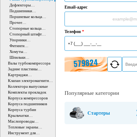
Дефлекторы
Email-адрес
турбокомпрессора
Подшипники
турбокомпрессора
Поршневые кольца
турбокомпрессора
Прочее
турбокомпрессора
Стопорные кольца
Телефон
*
турбокомпрессора
Стопорный штифт
турбокомпрессора
Упорники
турбокомпрессора
Фитинги
турбокомпрессора
Хомуты
турбокомпрессора
Шпильки
турбокомпрессора
Валы турбокомпрессора
Задние пластины
турбокомпрессора
Картриджи
турбокомпрессоров
Клапан электромагнитный
турбокомпрессора
Коллектора выпускные
Комплекты прокладок
Популярные категории
Корпуса компрессоров
Корпуса подшипников
Корпуса турбин
Стартеры
Крыльчатки
турбокомпрессора
Маслопроводы
турбокомпрессора
Тепловые экраны
турбокомпрессора
Инструмент для