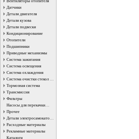
Вентиляторы отопителя
Датчики
Детали двигателя
Детали кузова
Детали подвески
Кондиционирование
Отопители
Подшипники
Приводные механизмы
Система зажигания
Система освещения
Система охлаждения
Система очистки стекол и
фар
Тормозная система
Трансмиссия
Фильтры
Насосы для перекачки
жидкостей
Прочее
Детали электросамокатов и
электротранспорта
Расходные материалы
Рекламные материалы
Каталоги