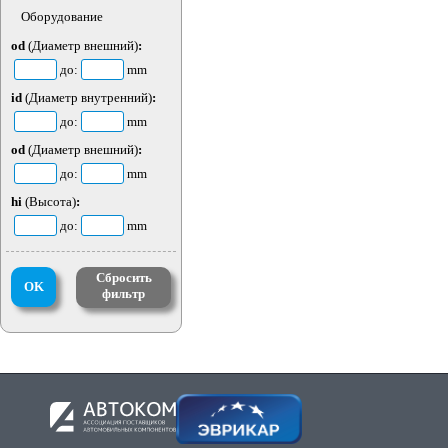
Оборудование
od
(Диаметр внешний)
:
до:
mm
id
(Диаметр внутренний)
:
до:
mm
od
(Диаметр внешний)
:
до:
mm
hi
(Высота)
:
до:
mm
Сбросить
OK
фильтр