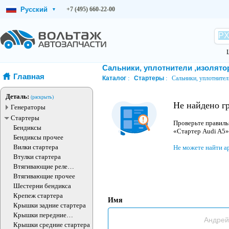
Русский
+7 (495) 660-22-00
▾
Сальники, уплотнители ,изолято
Главная
Каталог
Стартеры
Сальники, уплотнител
Деталь:
(раскрыть)
Не найдено г
Генераторы
Стартеры
Проверьте правиль
Бендиксы
«Стартер Audi A5»
Бендиксы прочее
Вилки стартера
Не можете найти а
Втулки стартера
Втягивающие реле
стартера
Втягивающие прочее
Шестерни бендикса
Крепеж стартера
Имя
Крышки задние стартера
Крышки передние
стартера
Крышки средние стартера