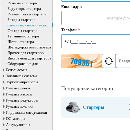
Разъемы стартера
Email-адрес
Редукторы стартера
Ремкомплекты стартера
Роторы стартера
Сальники, уплотнители
,изоляторы стартера
Телефон
*
Статоры стартера
Терминал стартера
Щетки стартера
Щеткодержатели стартера
Прочее для стартеров
Инструмент для стартеров
Оборудование для
стартеров
Бензонасосы
Топливная система
Турбокомпрессоры
Популярные категории
Рулевые рейки
Рулевые насосы
Рулевые редукторы
Рулевые колонки
Стартеры
Гидравлика спецтехники
DC-моторы
Аккумуляторы