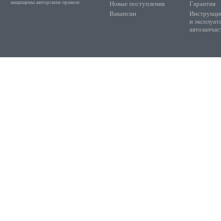
защищены авторским правом
Новые поступления
Гарантия
Вакансии
Инструкции
и эксплуат
автозапчас