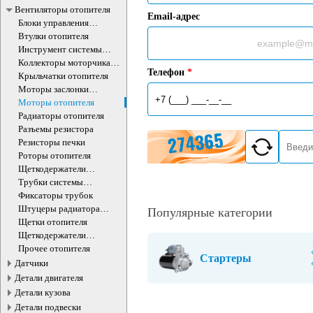
Вентиляторы отопителя
Email-адрес
Блоки управления
отопителем
Втулки отопителя
Инструмент системы
отопителя
Коллекторы моторчика
Телефон
*
отопителя
Крыльчатки отопителя
Моторы заслонки
отопителя
Моторы отопителя
Радиаторы отопителя
Разъемы резистора
Резисторы печки
Роторы отопителя
Щеткодержатели
моторчика печки
Трубки системы
отопления
Фиксаторы трубок
Штуцеры радиатора
Популярные категории
отопителя
Щетки отопителя
Щеткодержатели
моторчика печки
Прочее отопителя
Стартеры
Датчики
Детали двигателя
Детали кузова
Детали подвески