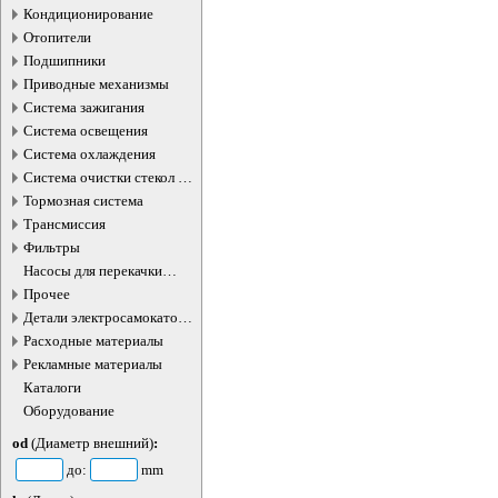
Кондиционирование
Отопители
Подшипники
Приводные механизмы
Система зажигания
Система освещения
Система охлаждения
Система очистки стекол и
фар
Тормозная система
Трансмиссия
Фильтры
Насосы для перекачки
жидкостей
Прочее
Детали электросамокатов и
электротранспорта
Расходные материалы
Рекламные материалы
Каталоги
Оборудование
od
(Диаметр внешний)
:
до:
mm