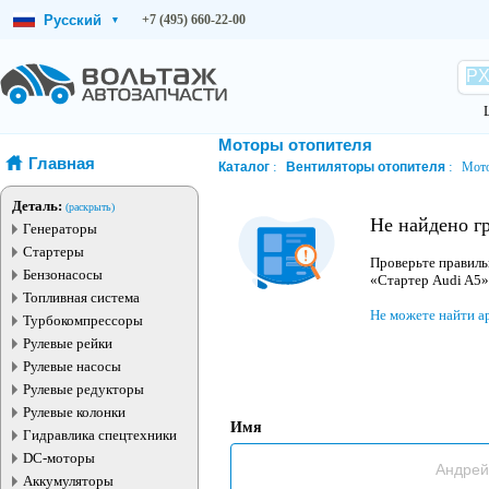
Русский
+7 (495) 660-22-00
▾
Моторы отопителя
Главная
Каталог
Вентиляторы отопителя
Мото
Деталь:
(раскрыть)
Не найдено г
Генераторы
Стартеры
Проверьте правиль
Бензонасосы
«Стартер Audi A5»
Топливная система
Не можете найти а
Турбокомпрессоры
Рулевые рейки
Рулевые насосы
Рулевые редукторы
Рулевые колонки
Имя
Гидравлика спецтехники
DC-моторы
Аккумуляторы