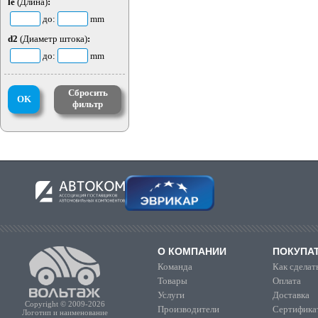
le
(Длина)
:
до:
mm
d2
(Диаметр штока)
:
до:
mm
Сбросить
OK
фильтр
О КОМПАНИИ
ПОКУПА
Команда
Как сделать
Товары
Оплата
Услуги
Доставка
Copyright © 2009-2026
Производители
Сертифика
Логотип и наименование