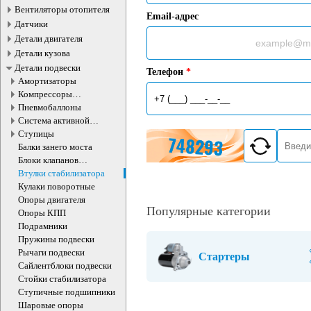
Вентиляторы отопителя
Email-адрес
Датчики
Детали двигателя
Детали кузова
Детали подвески
Телефон
*
Амортизаторы
Компрессоры
пневмоподвески
Пневмобаллоны
Система активной
стабилизации
Ступицы
Балки занего моста
Блоки клапанов
пневмоподвески
Втулки стабилизатора
Кулаки поворотные
Опоры двигателя
Популярные категории
Опоры КПП
Подрамники
Пружины подвески
Рычаги подвески
Стартеры
Сайлентблоки подвески
Стойки стабилизатора
Ступичные подшипники
Шаровые опоры