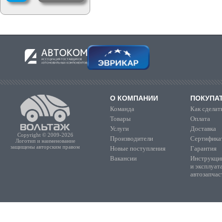
О КОМПАНИИ
ПОКУПА
Команда
Как сделать
Товары
Оплата
Услуги
Доставка
Copyright © 2009-2026
Производители
Сертифика
Логотип и наименование
защищены авторским правом
Новые поступления
Гарантия
Вакансии
Инструкции
и эксплуат
автозапчас