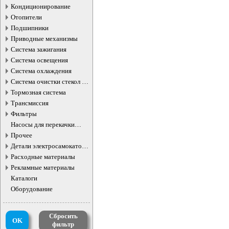
Кондиционирование
Отопители
Подшипники
Приводные механизмы
Система зажигания
Система освещения
Система охлаждения
Система очистки стекол и
фар
Тормозная система
Трансмиссия
Фильтры
Насосы для перекачки
жидкостей
Прочее
Детали электросамокатов и
электротранспорта
Расходные материалы
Рекламные материалы
Каталоги
Оборудование
Сбросить
OK
фильтр