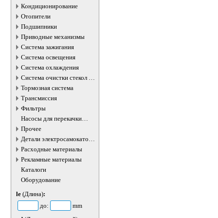
Кондиционирование
Отопители
Подшипники
Приводные механизмы
Система зажигания
Система освещения
Система охлаждения
Система очистки стекол и
фар
Тормозная система
Трансмиссия
Фильтры
Насосы для перекачки
жидкостей
Прочее
Детали электросамокатов и
электротранспорта
Расходные материалы
Рекламные материалы
Каталоги
Оборудование
le
(Длина)
:
до:
mm