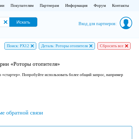
нии
Покупателям
Партнерам
Информация
Форум
Контакты
Искать
Вход для партнеров:
Поиск: PX12
Деталь: Роторы отопителя
Сбросить все
ории «Роторы отопителя»
о «стартер». Попробуйте использовать более общий запрос, например
ме обратной связи