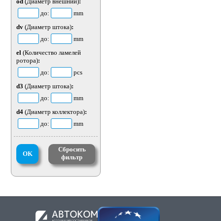
od
(Диаметр внешний)
:
до:
mm
dv
(Диаметр штока)
:
до:
mm
el
(Количество ламелей
ротора)
:
до:
pcs
d3
(Диаметр штока)
:
до:
mm
d4
(Диаметр коллектора)
:
до:
mm
Сбросить
OK
фильтр