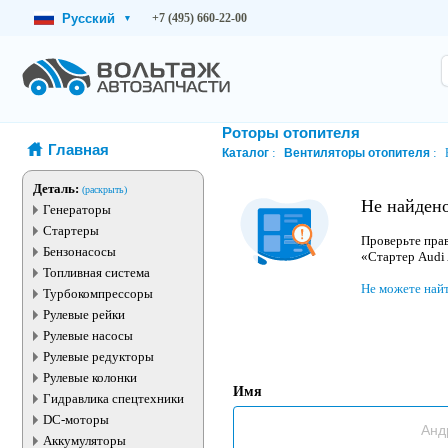
Русский
+7 (495) 660-22-00
▾
Роторы отопителя
Главная
Каталог
Вентиляторы отопителя
Деталь:
(раскрыть)
Не найдено
Генераторы
Стартеры
Проверьте прав
Бензонасосы
«Стартер Audi
Топливная система
Не можете най
Турбокомпрессоры
Рулевые рейки
Рулевые насосы
Рулевые редукторы
Рулевые колонки
Имя
Гидравлика спецтехники
DC-моторы
Аккумуляторы