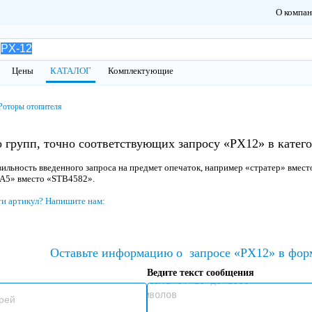
О компа
Цены
КАТАЛОГ
Комплектующие
Роторы отопителя
 групп, точно соответствующих запросу «PX12» в катег
ильность введенного запроса на предмет опечаток, например «стратер» вмест
 A5» вместо «STB4582».
ти артикул? Напишите нам:
Оставьте информацию о
запросе «PX12» в фор
Ведите текст сообщения