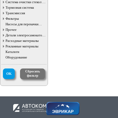
Система очистки стекол и
фар
Тормозная система
Трансмиссия
Фильтры
Насосы для перекачки
жидкостей
Прочее
Детали электросамокатов и
электротранспорта
Расходные материалы
Рекламные материалы
Каталоги
Оборудование
Сбросить
OK
фильтр