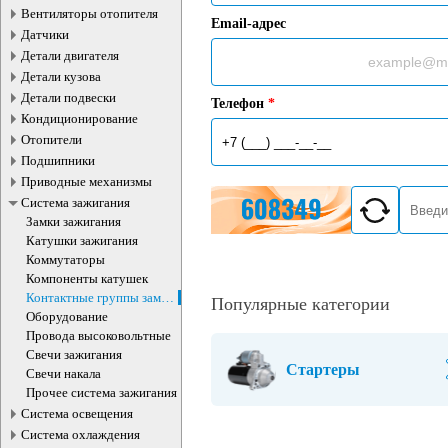
Вентиляторы отопителя
Email-адрес
Датчики
Детали двигателя
Детали кузова
Детали подвески
Телефон
*
Кондиционирование
Отопители
Подшипники
Приводные механизмы
Система зажигания
Замки зажигания
Катушки зажигания
Коммутаторы
Компоненты катушек
Контактные группы замка
Популярные категории
зажигания
Оборудование
Провода высоковольтные
Свечи зажигания
Стартеры
Свечи накала
Прочее система зажигания
Система освещения
Система охлаждения