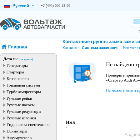
Русский
+7 (495) 660-22-00
▾
Контактные группы замка зажига
Главная
Каталог
Система зажигания
Контактны
Деталь:
(раскрыть)
Не найдено г
Генераторы
Стартеры
Проверьте правиль
Бензонасосы
«Стартер Audi A5»
Топливная система
Не можете найти а
Турбокомпрессоры
Рулевые рейки
Рулевые насосы
Рулевые редукторы
Рулевые колонки
Имя
Гидравлика спецтехники
DC-моторы
Аккумуляторы