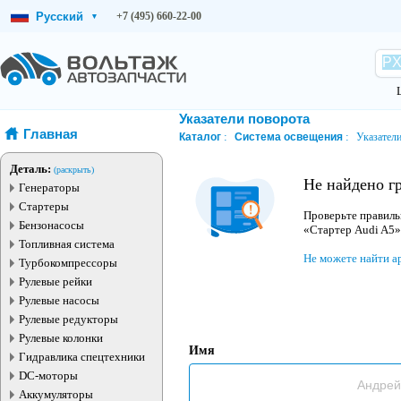
Русский
+7 (495) 660-22-00
▾
Указатели поворота
Главная
Каталог
Система освещения
Указатели
Деталь:
(раскрыть)
Не найдено г
Генераторы
Стартеры
Проверьте правиль
Бензонасосы
«Стартер Audi A5»
Топливная система
Не можете найти а
Турбокомпрессоры
Рулевые рейки
Рулевые насосы
Рулевые редукторы
Рулевые колонки
Имя
Гидравлика спецтехники
DC-моторы
Аккумуляторы