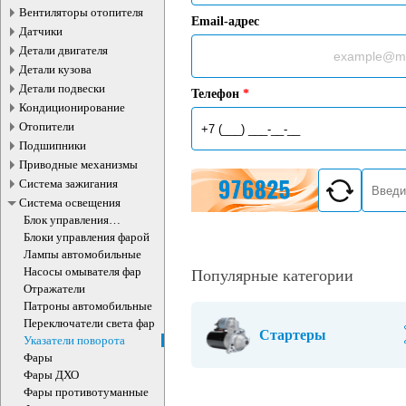
Вентиляторы отопителя
Email-адрес
Датчики
Детали двигателя
Детали кузова
Детали подвески
Телефон
*
Кондиционирование
Отопители
Подшипники
Приводные механизмы
Система зажигания
Система освещения
Блок управления
освещением
Блоки управления фарой
Лампы автомобильные
Насосы омывателя фар
Популярные категории
Отражатели
Патроны автомобильные
Переключатели света фар
Стартеры
Указатели поворота
Фары
Фары ДХО
Фары противотуманные