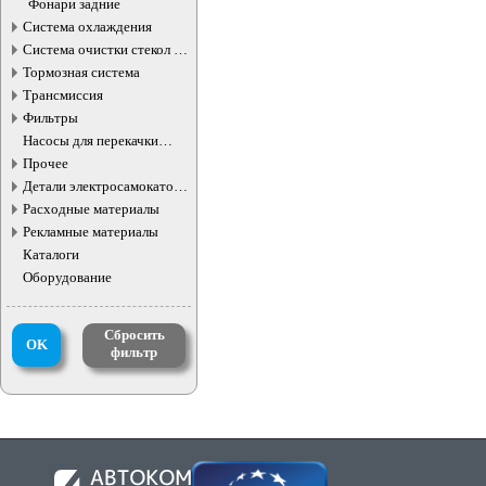
Фонари задние
Система охлаждения
Система очистки стекол и
фар
Тормозная система
Трансмиссия
Фильтры
Насосы для перекачки
жидкостей
Прочее
Детали электросамокатов и
электротранспорта
Расходные материалы
Рекламные материалы
Каталоги
Оборудование
Сбросить
OK
фильтр