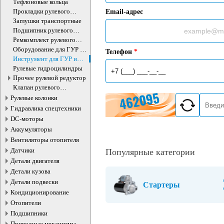
Тефлоновые кольца
Прокладки рулевого
Email-адрес
редуктора
Заглушки транспортные
Подшипник рулевого
агрегата
Ремкомплект рулевого
редуктора
Оборудование для ГУР и
Телефон
*
ЭУР
Инструмент для ГУР и
ЭУР
Рулевые гидроцилиндры
Прочее рулевой редуктор
Клапан рулевого
гидроцилиндра
Рулевые колонки
Гидравлика спецтехники
DC-моторы
Аккумуляторы
Вентиляторы отопителя
Датчики
Популярные категории
Детали двигателя
Детали кузова
Детали подвески
Стартеры
Кондиционирование
Отопители
Подшипники
Приводные механизмы