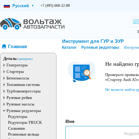
Русский
+7 (495) 660-22-00
▾
Инструмент для ГУР и ЭУР
Главная
Каталог
Рулевые редукторы
Инструме
Деталь:
(раскрыть)
Не найдено г
Генераторы
Стартеры
Проверьте правиль
Бензонасосы
«Стартер Audi A5»
Топливная система
Не можете найти а
Турбокомпрессоры
Рулевые рейки
Рулевые насосы
Рулевые редукторы
Редукторы
Имя
Редукторы TRUCK
Сальники
Резиновые кольца