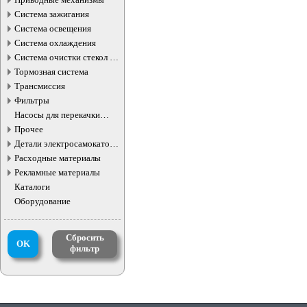
Система зажигания
Система освещения
Система охлаждения
Система очистки стекол и
фар
Тормозная система
Трансмиссия
Фильтры
Насосы для перекачки
жидкостей
Прочее
Детали электросамокатов и
электротранспорта
Расходные материалы
Рекламные материалы
Каталоги
Оборудование
Сбросить
OK
фильтр