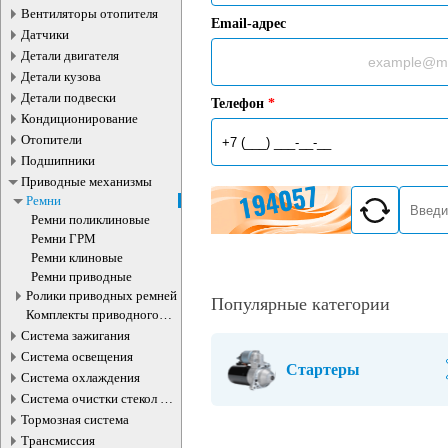
Вентиляторы отопителя
Email-адрес
Датчики
Детали двигателя
Детали кузова
Детали подвески
Телефон
*
Кондиционирование
Отопители
Подшипники
Приводные механизмы
Ремни
Ремни поликлиновые
Ремни ГРМ
Ремни клиновые
Ремни приводные
Ролики приводных ремней
Популярные категории
Комплекты приводного
ремня
Система зажигания
Система освещения
Стартеры
Система охлаждения
Система очистки стекол и
фар
Тормозная система
Трансмиссия