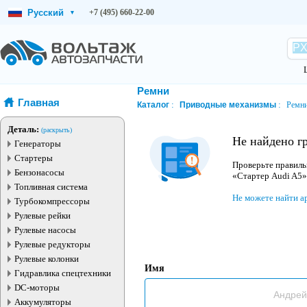
Русский
+7 (495) 660-22-00
▾
Ремни
Главная
Каталог
Приводные механизмы
Ремн
Деталь:
(раскрыть)
Не найдено г
Генераторы
Стартеры
Проверьте правиль
Бензонасосы
«Стартер Audi A5»
Топливная система
Не можете найти а
Турбокомпрессоры
Рулевые рейки
Рулевые насосы
Рулевые редукторы
Рулевые колонки
Имя
Гидравлика спецтехники
DC-моторы
Аккумуляторы