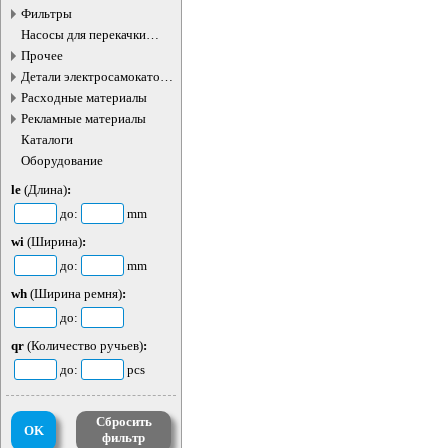
Фильтры
Насосы для перекачки
жидкостей
Прочее
Детали электросамокатов и
электротранспорта
Расходные материалы
Рекламные материалы
Каталоги
Оборудование
le
(Длина)
:
до:
mm
wi
(Ширина)
:
до:
mm
wh
(Ширина ремня)
:
до:
qr
(Количество ручьев)
:
до:
pcs
Сбросить
OK
фильтр