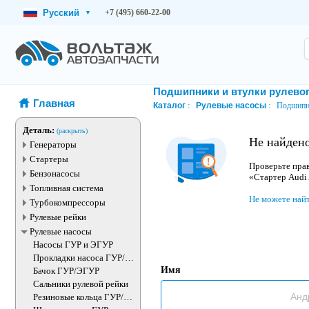
Русский
+7 (495) 660-22-00
▾
Подшипники и втулки рулевог
Главная
Каталог
Рулевые насосы
Подшипни
Деталь:
(раскрыть)
Не найдено
Генераторы
Стартеры
Проверьте прав
Бензонасосы
«Стартер Audi
Топливная система
Не можете най
Турбокомпрессоры
Рулевые рейки
Рулевые насосы
Насосы ГУР и ЭГУР
Прокладки насоса ГУР/
ЭГУР
Имя
Бачок ГУР/ЭГУР
Сальники рулевой рейки
Резиновые кольца ГУР/
ЭГУР