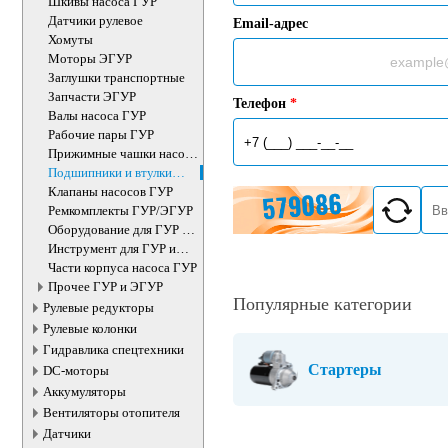
Шкивы насоса ГУР
Датчики рулевое
Email-адрес
Хомуты
Моторы ЭГУР
Заглушки транспортные
Запчасти ЭГУР
Телефон
*
Валы насоса ГУР
Рабочие пары ГУР
Прижимные чашки насоса
ГУР
Подшипники и втулки
рулевого редуктора
Клапаны насосов ГУР
Ремкомплекты ГУР/ЭГУР
Оборудование для ГУР и
ЭУР
Инструмент для ГУР и
ЭУР
Части корпуса насоса ГУР
Прочее ГУР и ЭГУР
Популярные категории
Рулевые редукторы
Рулевые колонки
Гидравлика спецтехники
Стартеры
DC-моторы
Аккумуляторы
Вентиляторы отопителя
Датчики