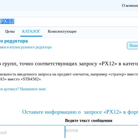
О компа
Цены
КАТАЛОГ
Комплектующие
о редуктора
Поис
ки и втулки рулевого редуктора
 групп, точно соответствующих запросу «PX12» в катег
ильность введенного запроса на предмет опечаток, например «стратер» вмест
 A5» вместо «STB4582».
ти артикул? Напишите нам:
Оставьте информацию о
запросе «PX12» в фор
Ведите текст сообщения