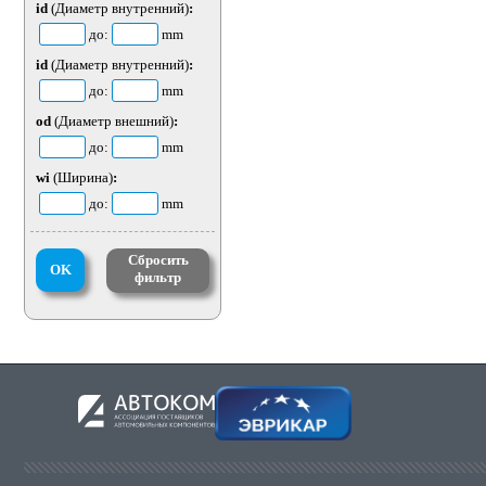
id
(Диаметр внутренний)
:
до:
mm
id
(Диаметр внутренний)
:
до:
mm
od
(Диаметр внешний)
:
до:
mm
wi
(Ширина)
:
до:
mm
Сбросить
OK
фильтр