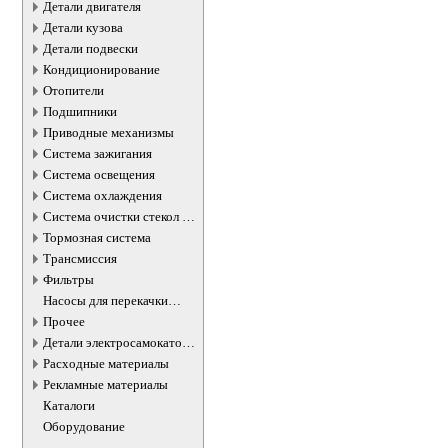
Детали двигателя
Детали кузова
Детали подвески
Кондиционирование
Отопители
Подшипники
Приводные механизмы
Система зажигания
Система освещения
Система охлаждения
Система очистки стекол и
фар
Тормозная система
Трансмиссия
Фильтры
Насосы для перекачки
жидкостей
Прочее
Детали электросамокатов и
электротранспорта
Расходные материалы
Рекламные материалы
Каталоги
Оборудование