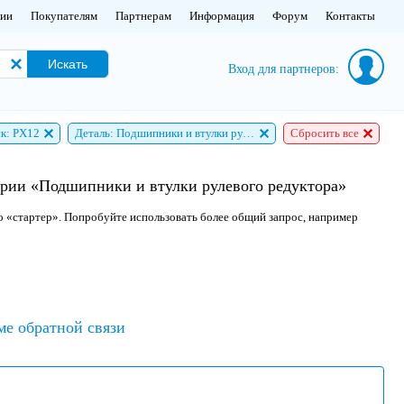
нии
Покупателям
Партнерам
Информация
Форум
Контакты
Искать
Вход для партнеров:
к: PX12
Деталь: Подшипники и втулки рулевого редуктора
Сбросить все
ории «Подшипники и втулки рулевого редуктора»
о «стартер». Попробуйте использовать более общий запрос, например
ме обратной связи