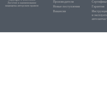
Производители
Сертифика
Логотип и наименование
защищены авторским правом
Новые поступления
Гарантия
Вакансии
Инструкции
и эксплуат
автозапчас