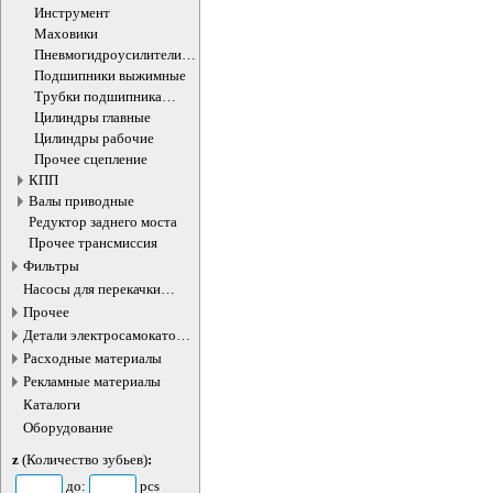
Инструмент
Маховики
Пневмогидроусилители
сцепления
Подшипники выжимные
Трубки подшипника
выжимного
Цилиндры главные
Цилиндры рабочие
Прочее сцепление
КПП
Валы приводные
Редуктор заднего моста
Прочее трансмиссия
Фильтры
Насосы для перекачки
жидкостей
Прочее
Детали электросамокатов и
электротранспорта
Расходные материалы
Рекламные материалы
Каталоги
Оборудование
z
(Количество зубьев)
:
до:
pcs