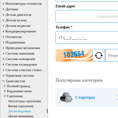
Вентиляторы отопителя
Email-адрес
Датчики
Детали двигателя
Детали кузова
Детали подвески
Телефон
*
Кондиционирование
Отопители
Подшипники
Приводные механизмы
Система зажигания
Система освещения
Система охлаждения
Система очистки стекол и
фар
Тормозная система
Популярные категории
Трансмиссия
Полный привод
Карданные валы
Сцепление
Стартеры
Актуаторы сцепления
Вилки сцепления
Диски ведомые
Диски нажимные