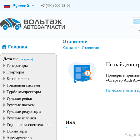
Русский
+7 (495) 660-22-00
▾
Отопители
Главная
Каталог
Отопители
Деталь:
(раскрыть)
Не найдено г
Генераторы
Стартеры
Проверьте правиль
Бензонасосы
«Стартер Audi A5»
Топливная система
Не можете найти а
Турбокомпрессоры
Рулевые рейки
Рулевые насосы
Рулевые редукторы
Рулевые колонки
Имя
Гидравлика спецтехники
DC-моторы
Аккумуляторы