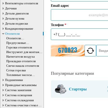
Вентиляторы отопителя
Email-адрес
Датчики
Детали двигателя
Детали кузова
Детали подвески
Телефон
*
Кондиционирование
Отопители
Отопители
дополнительные
Предпусковые
подогреватели
Горелки отопителя
Инструмент для монтажа
и демонтажа свечи накала
Нагнетатели воздуха
Прокладки отопителя
Свечи накала отопителя
Сетки горелки
Популярные категории
Топливные насосы
отопителя
Подшипники
Приводные механизмы
Стартеры
Система зажигания
Система освещения
Система охлаждения
Система очистки стекол и