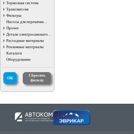
фар
Тормозная система
Трансмиссия
Фильтры
Насосы для перекачки
жидкостей
Прочее
Детали электросамокатов и
электротранспорта
Расходные материалы
Рекламные материалы
Каталоги
Оборудование
Сбросить
OK
фильтр