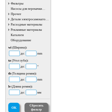
Фильтры
Насосы для перекачки
жидкостей
Прочее
Детали электросамокатов и
электротранспорта
Расходные материалы
Рекламные материалы
Каталоги
Оборудование
wi
(Ширина)
:
до:
mm
ta
(Угол зуба)
:
до:
°
tb
(Толщина ремня)
:
до:
mm
le
(Длина ремня)
:
до:
мм
Сбросить
OK
фильтр