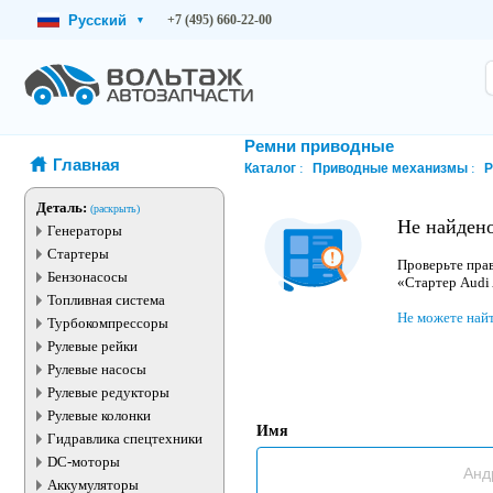
Русский
+7 (495) 660-22-00
▾
Ремни приводные
Главная
Каталог
Приводные механизмы
Р
Деталь:
(раскрыть)
Не найдено
Генераторы
Стартеры
Проверьте прав
Бензонасосы
«Стартер Audi
Топливная система
Не можете най
Турбокомпрессоры
Рулевые рейки
Рулевые насосы
Рулевые редукторы
Рулевые колонки
Имя
Гидравлика спецтехники
DC-моторы
Аккумуляторы