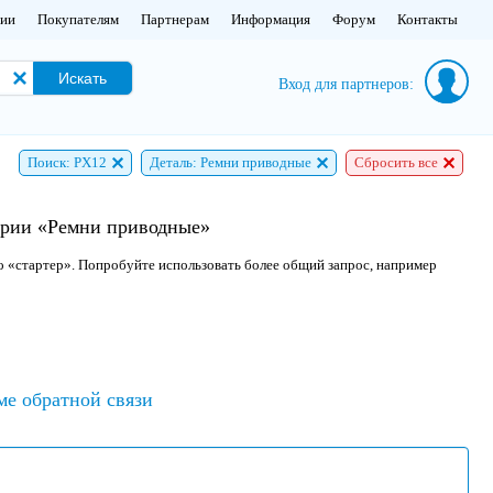
нии
Покупателям
Партнерам
Информация
Форум
Контакты
Искать
Вход для партнеров:
Поиск: PX12
Деталь: Ремни приводные
Сбросить все
гории «Ремни приводные»
о «стартер». Попробуйте использовать более общий запрос, например
ме обратной связи