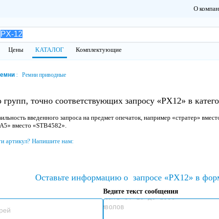
О компа
Цены
КАТАЛОГ
Комплектующие
емни
Ремни приводные
 групп, точно соответствующих запросу «PX12» в кате
ильность введенного запроса на предмет опечаток, например «стратер» вмест
 A5» вместо «STB4582».
ти артикул? Напишите нам:
Оставьте информацию о
запросе «PX12» в фор
Ведите текст сообщения