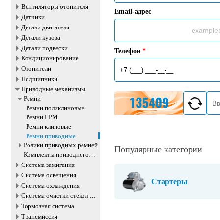
Вентиляторы отопителя
Email-адрес
Датчики
Детали двигателя
Детали кузова
Детали подвески
Телефон
*
Кондиционирование
Отопители
Подшипники
Приводные механизмы
Ремни
Ремни поликлиновые
Ремни ГРМ
Ремни клиновые
Ремни приводные
Ролики приводных ремней
Популярные категории
Комплекты приводного
ремня
Система зажигания
Система освещения
Стартеры
Система охлаждения
Система очистки стекол и
фар
Тормозная система
Трансмиссия