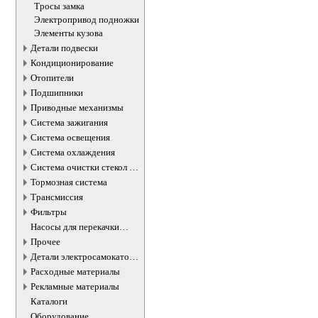
бензобака
Тросы замка
Электропривод подножки
Элементы кузова
Детали подвески
Кондиционирование
Отопители
Подшипники
Приводные механизмы
Система зажигания
Система освещения
Система охлаждения
Система очистки стекол и
фар
Тормозная система
Трансмиссия
Фильтры
Насосы для перекачки
жидкостей
Прочее
Детали электросамокатов и
электротранспорта
Расходные материалы
Рекламные материалы
Каталоги
Оборудование