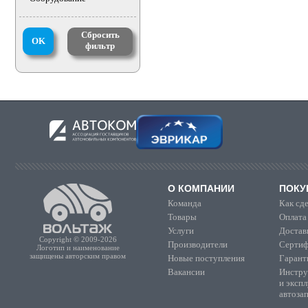
Сбросить
OK
фильтр
О КОМПАНИИ
ПОКУ
Команда
Как сде
Товары
Оплата
Услуги
Достав
Copyright © 2009-2026
Производители
Сертиф
Логотип и наименование
защищены авторским правом
Новые поступления
Гарант
Вакансии
Инстру
и эксп
автоза