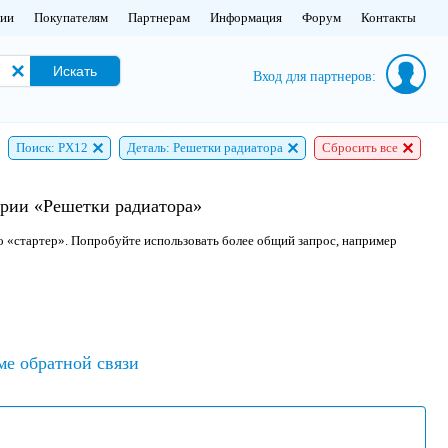
нии
Покупателям
Партнерам
Информация
Форум
Контакты
Искать
Вход для партнеров:
Поиск: PX12
Деталь: Решетки радиатора
Сбросить все
ории «Решетки радиатора»
о «стартер». Попробуйте использовать более общий запрос, например
ме обратной связи