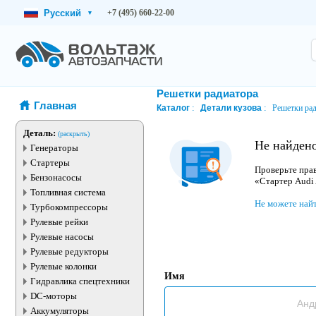
Русский
+7 (495) 660-22-00
▾
Решетки радиатора
Главная
Каталог
Детали кузова
Решетки ра
Деталь:
(раскрыть)
Не найдено
Генераторы
Стартеры
Проверьте прав
Бензонасосы
«Стартер Audi
Топливная система
Не можете най
Турбокомпрессоры
Рулевые рейки
Рулевые насосы
Рулевые редукторы
Рулевые колонки
Имя
Гидравлика спецтехники
DC-моторы
Аккумуляторы