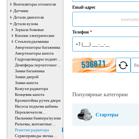
Вентиляторы отопителя
Email-адрес
Датчики
Детали двигателя
Детали кузова
Зеркала боковые
Телефон
*
Кнопки электрические
Стеклоподъемники
Амортизаторы багажника
Амортизаторы капота
Гидроцилиндры поднятия
кабины
Демпферы перчаточного
ящика
Замки багажника
Замки дверей
Замки капота
Кожухи радиатора
Популярные категории
Концевик капота
Кронштейны ручек двери
Насосы подъема кабины
Переключатели
Стартеры
подрулевые
Пыльники бампера/кузова
Разъемы, контактные
группы
Решетки радиатора
Сервоприводы лючка