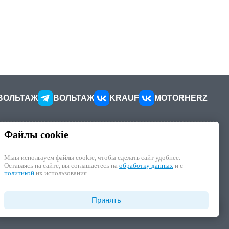
ВОЛЬТАЖ
ВОЛЬТАЖ
KRAUF
MOTORHERZ
Файлы cookie
КОНТАКТЫ
ителей
Как добраться
Мыы используем файлы cookie, чтобы cделать сайт удобнее.
Как связаться
Оставаясь на сайте, вы соглашаетесь на
обработку данных
и с
иалы
Наши реквизиты
политикой
их использования.
циальности
отку ПД