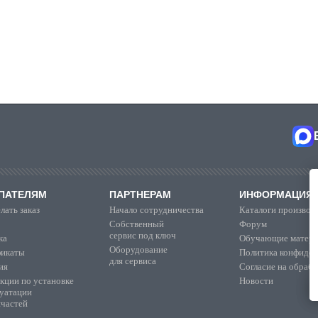
ПАТЕЛЯМ
ПАРТНЕРАМ
ИНФОРМАЦИЯ
лать заказ
Начало сотрудничества
Каталоги производ
Собственный
Форум
сервис под ключ
ка
Обучающие матер
Оборудование
икаты
Политика конфиден
для сервиса
ия
Согласие на обраб
кции по установке
Новости
луатации
пчастей