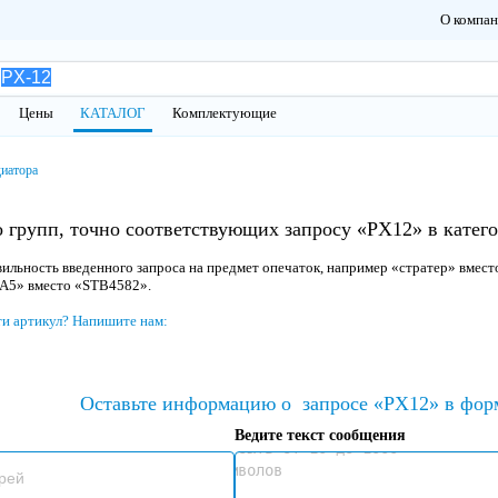
О компа
Цены
КАТАЛОГ
Комплектующие
диатора
 групп, точно соответствующих запросу «PX12» в катег
ильность введенного запроса на предмет опечаток, например «стратер» вмест
 A5» вместо «STB4582».
ти артикул? Напишите нам:
Оставьте информацию о
запросе «PX12» в фор
Ведите текст сообщения