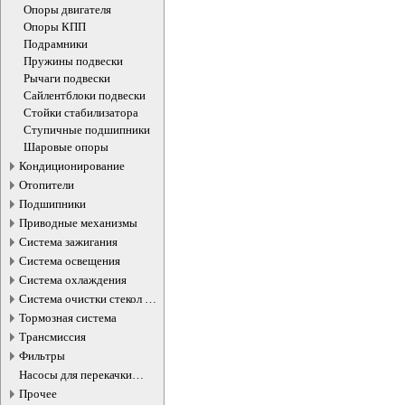
Опоры двигателя
Опоры КПП
Подрамники
Пружины подвески
Рычаги подвески
Сайлентблоки подвески
Стойки стабилизатора
Ступичные подшипники
Шаровые опоры
Кондиционирование
Отопители
Подшипники
Приводные механизмы
Система зажигания
Система освещения
Система охлаждения
Система очистки стекол и
фар
Тормозная система
Трансмиссия
Фильтры
Насосы для перекачки
жидкостей
Прочее