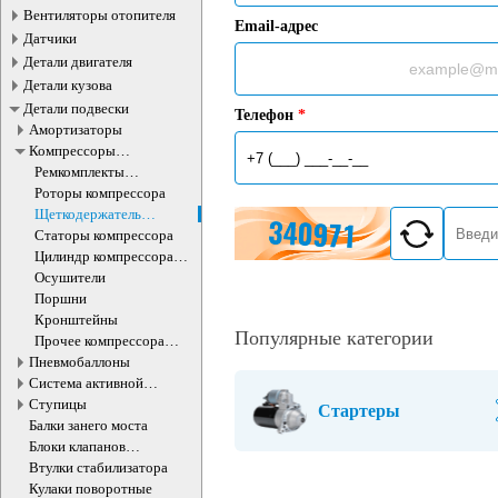
Вентиляторы отопителя
Email-адрес
Датчики
Детали двигателя
Детали кузова
Детали подвески
Телефон
*
Амортизаторы
Компрессоры
пневмоподвески
Ремкомплекты
компрессора
Роторы компрессора
пневмоподвески
Щеткодержатель
компрессора
Статоры компрессора
пневмоподвески
Цилиндр компрессора
пневмоподвески
Осушители
Поршни
Кронштейны
Популярные категории
Прочее компрессора
пневмоподвески
Пневмобаллоны
Система активной
стабилизации
Ступицы
Стартеры
Балки занего моста
Блоки клапанов
пневмоподвески
Втулки стабилизатора
Кулаки поворотные