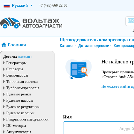
Русский
+7 (495) 660-22-00
▾
Щеткодержатель компрессора п
Главная
Каталог
Детали подвески
Компрессо
Деталь:
(раскрыть)
Не найдено г
Генераторы
Стартеры
Проверьте правиль
Бензонасосы
«Стартер Audi A5»
Топливная система
Не можете найти а
Турбокомпрессоры
Рулевые рейки
Рулевые насосы
Рулевые редукторы
Рулевые колонки
Имя
Гидравлика спецтехники
DC-моторы
Аккумуляторы