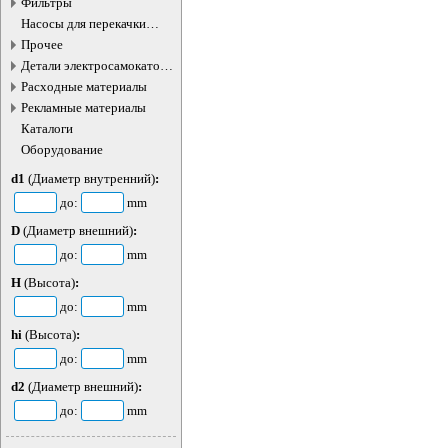
Фильтры
Насосы для перекачки
жидкостей
Прочее
Детали электросамокатов и
электротранспорта
Расходные материалы
Рекламные материалы
Каталоги
Оборудование
d1
(Диаметр внутренний)
:
до:
mm
D
(Диаметр внешний)
:
до:
mm
H
(Высота)
:
до:
mm
hi
(Высота)
:
до:
mm
d2
(Диаметр внешний)
:
до:
mm