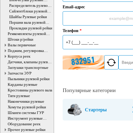
рейки
Распределитель рулевой
Email-адрес
рейки
Сайлентблоки рулевой
рейки
Шайбы Рулевые рейки
Поршни вала рулевой
рейки
Прокладки рулевой рейки
Телефон
*
Ремкомплекты рулевой
рейки
Штоки р/рейки
Валы первичные
Поджим, регулировка
рулевые рейки
Корпуса реек
Датчики, клапаны рулевой
рейки
Заглушки транспортные
Запчасти ЭУР
Пыльники рулевой рейки
Карданы рулевые
Популярные категории
Крестовины рулевого вала
Тяги рулевые
Наконечники рулевые
Хомуты рулевой рейки
Стартеры
Шланги системы ГУР
Инструмент рулевые
рейки
Оборудование реек
Прочее рулевые рейки