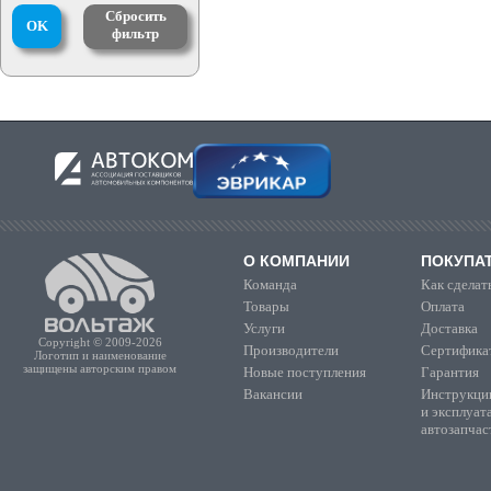
Сбросить
OK
фильтр
О КОМПАНИИ
ПОКУПА
Команда
Как сделать
Товары
Оплата
Услуги
Доставка
Copyright © 2009-2026
Производители
Сертифика
Логотип и наименование
защищены авторским правом
Новые поступления
Гарантия
Вакансии
Инструкции
и эксплуат
автозапчас