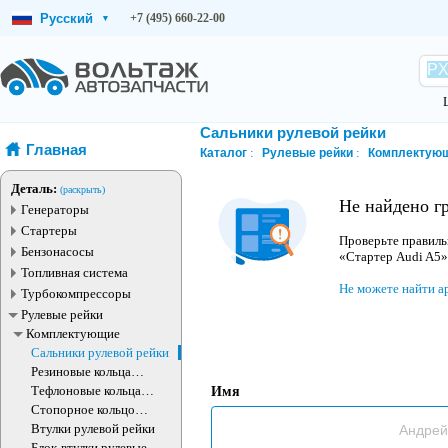
Русский
+7 (495) 660-22-00
▾
Сальники рулевой рейки
Главная
Каталог
Рулевые рейки
Комплектую
Деталь:
(раскрыть)
Не найдено г
Генераторы
Стартеры
Проверьте правиль
Бензонасосы
«Стартер Audi A5»
Топливная система
Не можете найти а
Турбокомпрессоры
Рулевые рейки
Комплектующие
Сальники рулевой рейки
Резиновые кольца
рулевой рейки
Тефлоновые кольца
Имя
рулевой рейки
Стопорное кольцо
рулевого агрегата
Втулки рулевой рейки
Блок-втулки рулевые