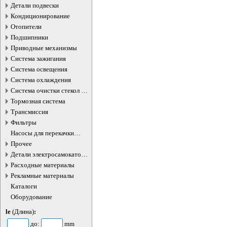
Детали подвески
Кондиционирование
Отопители
Подшипники
Приводные механизмы
Система зажигания
Система освещения
Система охлаждения
Система очистки стекол и
фар
Тормозная система
Трансмиссия
Фильтры
Насосы для перекачки
жидкостей
Прочее
Детали электросамокатов и
электротранспорта
Расходные материалы
Рекламные материалы
Каталоги
Оборудование
le
(Длина)
:
до:
mm