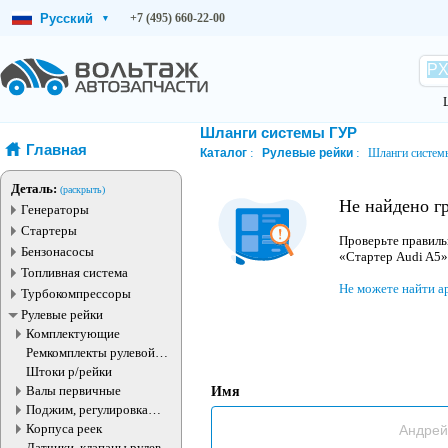
Русский
+7 (495) 660-22-00
▾
Шланги системы ГУР
Главная
Каталог
Рулевые рейки
Шланги систем
Деталь:
(раскрыть)
Не найдено г
Генераторы
Стартеры
Проверьте правиль
Бензонасосы
«Стартер Audi A5»
Топливная система
Не можете найти а
Турбокомпрессоры
Рулевые рейки
Комплектующие
Ремкомплекты рулевой
рейки
Штоки р/рейки
Валы первичные
Имя
Поджим, регулировка
рулевые рейки
Корпуса реек
Датчики, клапаны рулевой