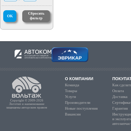
Сбросить
OK
фильтр
О КОМПАНИИ
ПОКУПА
Команда
Как сделать
Товары
Оплата
Услуги
Доставка
Copyright © 2009-2026
Производители
Сертифика
Логотип и наименование
защищены авторским правом
Новые поступления
Гарантия
Вакансии
Инструкции
и эксплуат
автозапчас