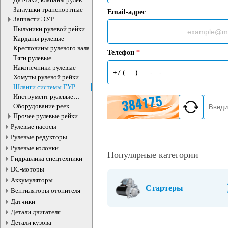
рейки
Заглушки транспортные
Email-адрес
Запчасти ЭУР
Пыльники рулевой рейки
Карданы рулевые
Крестовины рулевого вала
Телефон
*
Тяги рулевые
Наконечники рулевые
Хомуты рулевой рейки
Шланги системы ГУР
Инструмент рулевые
рейки
Оборудование реек
Прочее рулевые рейки
Рулевые насосы
Рулевые редукторы
Рулевые колонки
Популярные категории
Гидравлика спецтехники
DC-моторы
Аккумуляторы
Стартеры
Вентиляторы отопителя
Датчики
Детали двигателя
Детали кузова