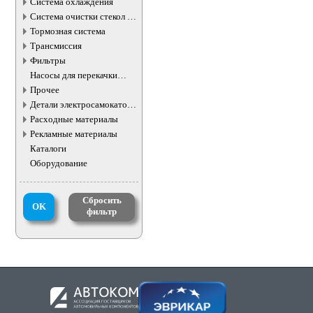
Система охлаждения
Система очистки стекол и
фар
Тормозная система
Трансмиссия
Фильтры
Насосы для перекачки
жидкостей
Прочее
Детали электросамокатов и
электротранспорта
Расходные материалы
Рекламные материалы
Каталоги
Оборудование
Сбросить
OK
фильтр