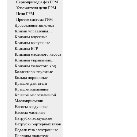
Сервоприводы фаз ГРМ
Успокоители цепи ГРМ
Цепи ГРМ
Прочее система ГРМ
Дроссельные заслонки
Клапан управления
впускного коллектора
Клапаны впускные
Клапаны выпускные
Клапаны ЕГР
Клапаны масляного насоса
Клапаны управления
впускного коллектора
Клапаны холостого хода
ДВС
Коллекторы впускные
Кольца поршневые
Крышки двигателя
Крышки клапанные
Крышки маслозаливной
горловины
Маслоприёмник
Насосы воздушные
Насосы масляные
Патрубки воздушные
Патрубки картерных газов
Педали газа электронные
Поддоны двигателя