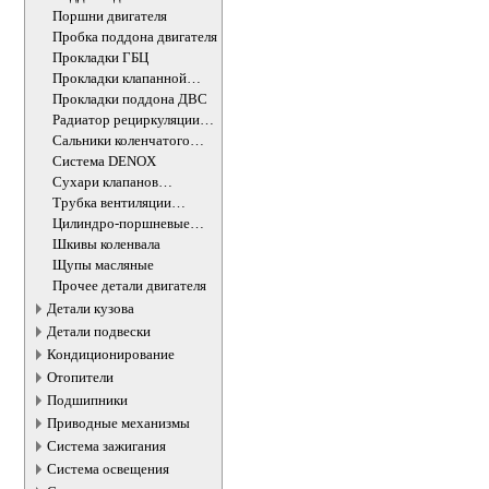
Поршни двигателя
Пробка поддона двигателя
Прокладки ГБЦ
Прокладки клапанной
крышки
Прокладки поддона ДВС
Радиатор рециркуляции
ОГ
Сальники коленчатого
вала двигателя
Система DENOX
Сухари клапанов
впускных/выпускных
Трубка вентиляции
картера
Цилиндро-поршневые
группы ДВС
Шкивы коленвала
Щупы масляные
Прочее детали двигателя
Детали кузова
Детали подвески
Кондиционирование
Отопители
Подшипники
Приводные механизмы
Система зажигания
Система освещения