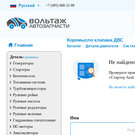
Русский
+7 (495) 660-22-00
▾
Коромысло клапана ДВС
Главная
Каталог
Детали двигателя
Систе
Деталь:
(раскрыть)
Не найдено
Генераторы
Стартеры
Проверьте прав
Бензонасосы
«Стартер Audi
Топливная система
Не можете най
Турбокомпрессоры
Рулевые рейки
Рулевые насосы
Рулевые редукторы
Рулевые колонки
Имя
Гидравлика спецтехники
DC-моторы
Аккумуляторы