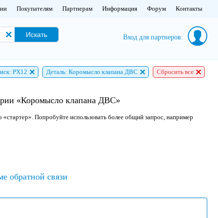
нии
Покупателям
Партнерам
Информация
Форум
Контакты
Искать
Вход для партнеров:
иск: PX12
Деталь: Коромысло клапана ДВС
Сбросить все
гории «Коромысло клапана ДВС»
о «стартер». Попробуйте использовать более общий запрос, например
ме обратной связи