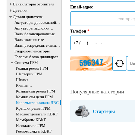
Вентиляторы отопителя
Email-адрес
Датчики
Детали двигателя
Актуаторы дроссельной
заслонки
Актуаторы заслонки
Телефон
*
впускного коллектора
Валы балансировочные
Валы коленчатые
Валы распределительные
ДВС
Гидрокомпенсаторы
Головки блока цилиндров
Система ГРМ
Ролики ремня ГРМ
Шестерни ГРМ
Шкивы
Клапан
электромагнитный
Популярные категории
Комплекты ремня ГРМ
изменения фаз ГРМ
Комплекты цепи ГРМ
Коромысло клапана ДВС
Крышки ремня ГРМ
Стартеры
Маслоотделители КВКГ
Мембраны КВКГ
Натяжители ГРМ
Ремкомплекты КВКГ