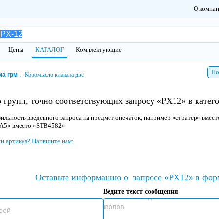
О компа
Цены
КАТАЛОГ
Комплектующие
По
ма грм
Коромысло клапана двс
 групп, точно соответствующих запросу «PX12» в кате
ильность введенного запроса на предмет опечаток, например «стратер» вмест
 A5» вместо «STB4582».
ти артикул? Напишите нам:
Оставьте информацию о
запросе «PX12» в фор
Ведите текст сообщения