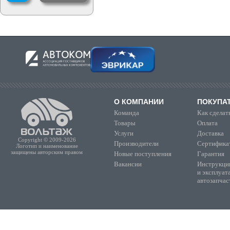
О КОМПАНИИ
ПОКУПА
Команда
Как сделать
Товары
Оплата
Услуги
Доставка
Copyright © 2009-2026
Производители
Сертифика
Логотип и наименование
защищены авторским правом
Новые поступления
Гарантия
Вакансии
Инструкции
и эксплуат
автозапчас