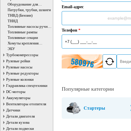
Оборудование для
Email-адрес
топливной аппаратуры
Патрубки, трубки, шланги
ТНВД (Бензин)
ТННД
Топливные насосы ручной
Телефон
*
подкачки
Топливные рампы
Топливные секции
Хомуты крепления
топливного бака
ЭБУ
Турбокомпрессоры
Рулевые рейки
Рулевые насосы
Рулевые редукторы
Рулевые колонки
Гидравлика спецтехники
Популярные категории
DC-моторы
Аккумуляторы
Вентиляторы отопителя
Стартеры
Датчики
Детали двигателя
Детали кузова
Детали подвески