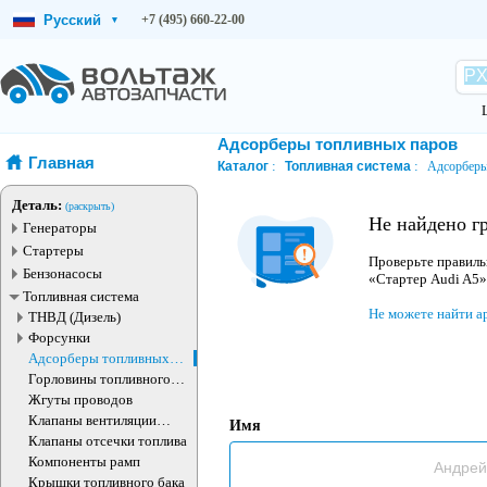
Русский
+7 (495) 660-22-00
▾
Адсорберы топливных паров
Главная
Каталог
Топливная система
Адсорберы
Деталь:
(раскрыть)
Не найдено г
Генераторы
Стартеры
Проверьте правиль
Бензонасосы
«Стартер Audi A5»
Топливная система
Не можете найти а
ТНВД (Дизель)
Форсунки
Адсорберы топливных
паров
Горловины топливного
бака
Жгуты проводов
Клапаны вентиляции
Имя
топливного бака
Клапаны отсечки топлива
Компоненты рамп
Крышки топливного бака