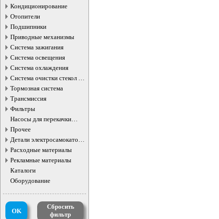
Кондиционирование
Отопители
Подшипники
Приводные механизмы
Система зажигания
Система освещения
Система охлаждения
Система очистки стекол и
фар
Тормозная система
Трансмиссия
Фильтры
Насосы для перекачки
жидкостей
Прочее
Детали электросамокатов и
электротранспорта
Расходные материалы
Рекламные материалы
Каталоги
Оборудование
Сбросить
OK
фильтр