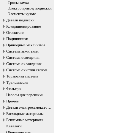
бензобака
Тросы замка
Электропривод подножки
Элементы кузова
Детали подвески
Кондиционирование
Отопители
Подшипники
Приводные механизмы
Система зажигания
Система освещения
Система охлаждения
Система очистки стекол и
фар
Тормозная система
Трансмиссия
Фильтры
Насосы для перекачки
жидкостей
Прочее
Детали электросамокатов и
электротранспорта
Расходные материалы
Рекламные материалы
Каталоги
Оборудование