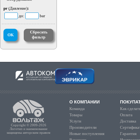
pr
(Давление)
:
до:
bar
Сбросить
OK
фильтр
О КОМПАНИИ
ПОКУПА
Команда
Как сделать
Товары
Оплата
Услуги
Доставка
Copyright © 2009-2026
Производители
Сертифика
Логотип и наименование
защищены авторским правом
Новые поступления
Гарантия
Вакансии
Инструкции