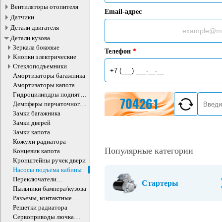
Вентиляторы отопителя
Email-адрес
Датчики
Детали двигателя
Детали кузова
Зеркала боковые
Телефон
*
Кнопки электрические
Стеклоподъемники
Амортизаторы багажника
Амортизаторы капота
Гидроцилиндры поднятия
кабины
Демпферы перчаточного
ящика
Замки багажника
Замки дверей
Замки капота
Кожухи радиатора
Популярные категории
Концевик капота
Кронштейны ручек двери
Насосы подъема кабины
Переключатели
Стартеры
подрулевые
Пыльники бампера/кузова
Разъемы, контактные
группы
Решетки радиатора
Сервоприводы лючка