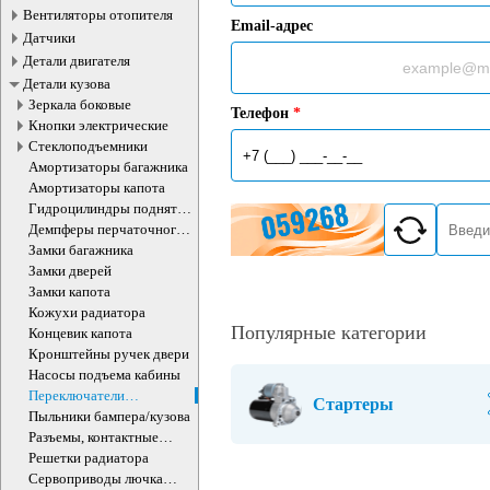
Вентиляторы отопителя
Email-адрес
Датчики
Детали двигателя
Детали кузова
Зеркала боковые
Телефон
*
Кнопки электрические
Стеклоподъемники
Амортизаторы багажника
Амортизаторы капота
Гидроцилиндры поднятия
кабины
Демпферы перчаточного
ящика
Замки багажника
Замки дверей
Замки капота
Кожухи радиатора
Популярные категории
Концевик капота
Кронштейны ручек двери
Насосы подъема кабины
Переключатели
Стартеры
подрулевые
Пыльники бампера/кузова
Разъемы, контактные
группы
Решетки радиатора
Сервоприводы лючка