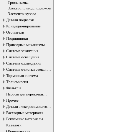
бензобака
Тросы замка
Электропривод подножки
Элементы кузова
Детали подвески
Кондиционирование
Отопители
Подшипники
Приводные механизмы
Система зажигания
Система освещения
Система охлаждения
Система очистки стекол и
фар
Тормозная система
Трансмиссия
Фильтры
Насосы для перекачки
жидкостей
Прочее
Детали электросамокатов и
электротранспорта
Расходные материалы
Рекламные материалы
Каталоги
Оборудование