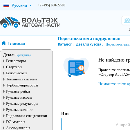
Русский
+7 (495) 660-22-00
▾
Переключатели подрулевые
Главная
Каталог
Детали кузова
Переключатели 
Деталь:
(раскрыть)
Не найдено г
Генераторы
Стартеры
Проверьте правиль
Бензонасосы
«Стартер Audi A5»
Топливная система
Не можете найти а
Турбокомпрессоры
Рулевые рейки
Рулевые насосы
Рулевые редукторы
Рулевые колонки
Имя
Гидравлика спецтехники
DC-моторы
Аккумуляторы