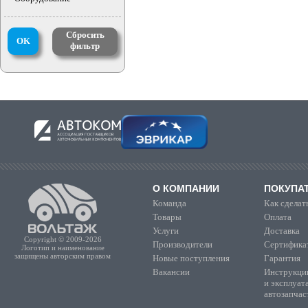
Сбросить
OK
фильтр
О КОМПАНИИ
ПОКУПА
Команда
Как сделать
Товары
Оплата
Услуги
Доставка
Copyright © 2009-2026
Производители
Сертифика
Логотип и наименование
защищены авторским правом
Новые поступления
Гарантия
Вакансии
Инструкции
и эксплуат
автозапчас