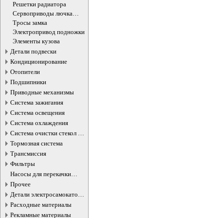
группы
Решетки радиатора
Сервоприводы лючка
бензобака
Тросы замка
Электропривод подножки
Элементы кузова
Детали подвески
Кондиционирование
Отопители
Подшипники
Приводные механизмы
Система зажигания
Система освещения
Система охлаждения
Система очистки стекол и
фар
Тормозная система
Трансмиссия
Фильтры
Насосы для перекачки
жидкостей
Прочее
Детали электросамокатов и
электротранспорта
Расходные материалы
Рекламные материалы