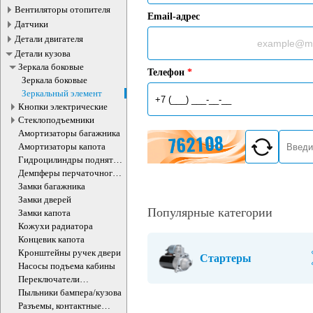
Вентиляторы отопителя
Email-адрес
Датчики
Детали двигателя
Детали кузова
Зеркала боковые
Телефон
*
Зеркала боковые
Зеркальный элемент
Кнопки электрические
Стеклоподъемники
Амортизаторы багажника
Амортизаторы капота
Гидроцилиндры поднятия
кабины
Демпферы перчаточного
ящика
Замки багажника
Замки дверей
Популярные категории
Замки капота
Кожухи радиатора
Концевик капота
Кронштейны ручек двери
Стартеры
Насосы подъема кабины
Переключатели
подрулевые
Пыльники бампера/кузова
Разъемы, контактные