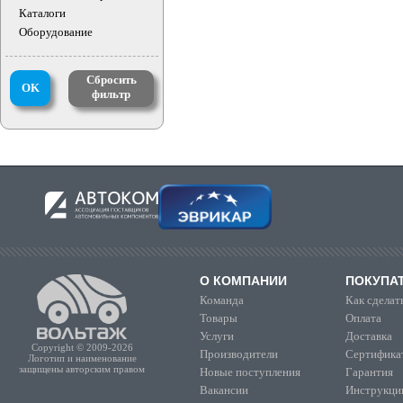
Каталоги
Оборудование
Сбросить
OK
фильтр
О КОМПАНИИ
ПОКУПА
Команда
Как сделать
Товары
Оплата
Услуги
Доставка
Copyright © 2009-2026
Производители
Сертифика
Логотип и наименование
защищены авторским правом
Новые поступления
Гарантия
Вакансии
Инструкции