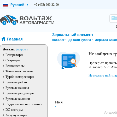
Русский
+7 (495) 660-22-00
▾
Зеркальный элемент
Главная
Каталог
Детали кузова
Зеркала боко
Деталь:
(раскрыть)
Не найдено г
Генераторы
Стартеры
Проверьте правиль
Бензонасосы
«Стартер Audi A5»
Топливная система
Не можете найти а
Турбокомпрессоры
Рулевые рейки
Рулевые насосы
Рулевые редукторы
Рулевые колонки
Имя
Гидравлика спецтехники
DC-моторы
Аккумуляторы