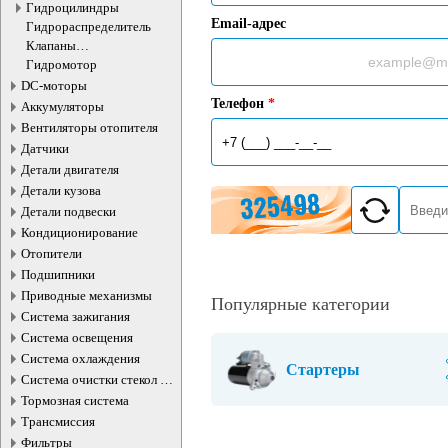
Гидроцилиндры
Email-адрес
Гидрораспределитель
Клапаны
электромагнитные
Гидромотор
DC-моторы
Телефон
*
Аккумуляторы
Вентиляторы отопителя
Датчики
Детали двигателя
Детали кузова
Детали подвески
Кондиционирование
Отопители
Подшипники
Приводные механизмы
Популярные категории
Система зажигания
Система освещения
Система охлаждения
Стартеры
Система очистки стекол и
фар
Тормозная система
Трансмиссия
Фильтры