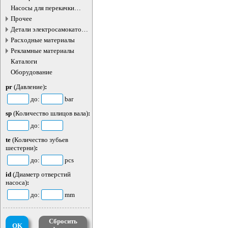
Насосы для перекачки
жидкостей
Прочее
Детали электросамокатов и
электротранспорта
Расходные материалы
Рекламные материалы
Каталоги
Оборудование
pr
(Давление)
:
до:
bar
sp
(Количество шлицов вала)
:
до:
te
(Количество зубьев
шестерни)
:
до:
pcs
id
(Диаметр отверстий
насоса)
:
до:
mm
Сбросить
OK