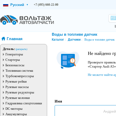
Русский
+7 (495) 660-22-00
▾
Воды в топливе датчик
Главная
Каталог
Датчики
Воды в топливе датчик
Деталь:
(раскрыть)
Не найдено г
Генераторы
Стартеры
Проверьте правиль
Бензонасосы
«Стартер Audi A5»
Топливная система
Не можете найти а
Турбокомпрессоры
Рулевые рейки
Рулевые насосы
Рулевые редукторы
Рулевые колонки
Имя
Гидравлика спецтехники
DC-моторы
Аккумуляторы