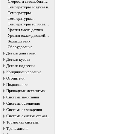
датчик
Скорости автомобиля
датчик
Температуры воздуха в
салоне датчик
Температуры
окружающей среды
Температуры
датчик
охлаждающей жидкости
Температуры топлива
ДВС датчик
датчик
Уровня масла датчик
Уровня охлаждающей
жидкости датчик
Холла датчик
Оборудование
Детали двигателя
Детали кузова
Детали подвески
Кондиционирование
Отопители
Подшипники
Приводные механизмы
Система зажигания
Система освещения
Система охлаждения
Система очистки стекол и
фар
Тормозная система
Трансмиссия