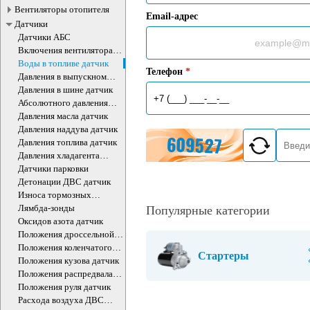
Вентиляторы отопителя
Email-адрес
Датчики
Датчики АБС
Включения вентилятора
датчик
Воды в топливе датчик
Телефон
*
Давления в выпускном
коллекторе датчик
Давления в шине датчик
Абсолютного давления
воздуха ДВС датчик
Давления масла датчик
Давления наддува датчик
Давления топлива датчик
Давления хладагента
датчик
Датчики парковки
Детонации ДВС датчик
Износа тормозных
колодок датчик
Лямбда-зонды
Популярные категории
Оксидов азота датчик
Положения дроссельной
заслонки датчики
Положения коленчатого
Стартеры
вала датчик
Положения кузова датчик
Положения распредвала
ДВС датчик
Положения руля датчик
Расхода воздуха ДВС