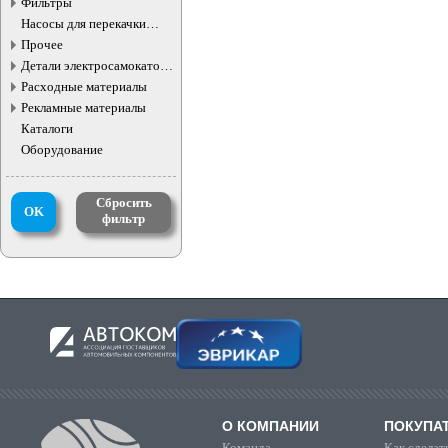
Фильтры
Насосы для перекачки
жидкостей
Прочее
Детали электросамокатов и
электротранспорта
Расходные материалы
Рекламные материалы
Каталоги
Оборудование
Сбросить
OK
фильтр
О КОМПАНИИ
ПОКУПА
Команда
Как сделать