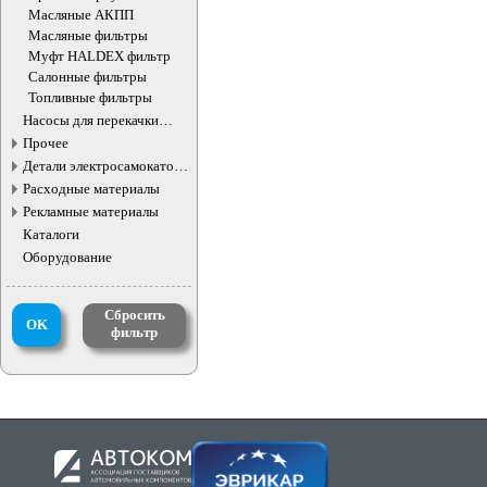
масляного фильтра
Масляные АКПП
Масляные фильтры
Муфт HALDEX фильтр
Салонные фильтры
Топливные фильтры
Насосы для перекачки
жидкостей
Прочее
Детали электросамокатов и
электротранспорта
Расходные материалы
Рекламные материалы
Каталоги
Оборудование
Сбросить
OK
фильтр