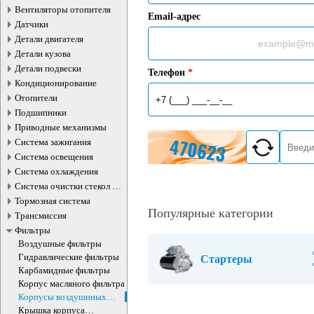
Вентиляторы отопителя
Email-адрес
Датчики
Детали двигателя
Детали кузова
Детали подвески
Телефон
*
Кондиционирование
Отопители
Подшипники
Приводные механизмы
Система зажигания
Система освещения
Система охлаждения
Система очистки стекол и
фар
Тормозная система
Популярные категории
Трансмиссия
Фильтры
Воздушные фильтры
Гидравлические фильтры
Стартеры
Карбамидные фильтры
Корпус масляного фильтра
Корпусы воздушнных
фильтров
Крышка корпуса