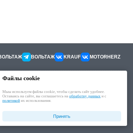
ВОЛЬТАЖ
ВОЛЬТАЖ
KRAUF
MOTORHERZ
Файлы cookie
КОНТАКТЫ
ителей
Как добраться
Мыы используем файлы cookie, чтобы cделать сайт удобнее.
Как связаться
Оставаясь на сайте, вы соглашаетесь на
обработку данных
и с
иалы
Наши реквизиты
политикой
их использования.
циальности
отку ПД