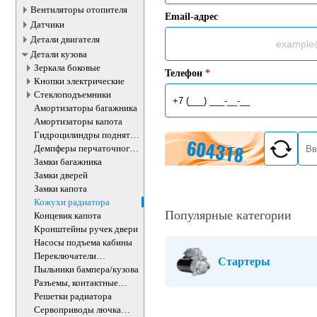
Вентиляторы отопителя
Email-адрес
Датчики
Детали двигателя
Детали кузова
Зеркала боковые
Телефон
*
Кнопки электрические
Стеклоподъемники
Амортизаторы багажника
Амортизаторы капота
Гидроцилиндры поднятия
кабины
Демпферы перчаточного
ящика
Замки багажника
Замки дверей
Замки капота
Кожухи радиатора
Популярные категории
Концевик капота
Кронштейны ручек двери
Насосы подъема кабины
Переключатели
Стартеры
подрулевые
Пыльники бампера/кузова
Разъемы, контактные
группы
Решетки радиатора
Сервоприводы лючка