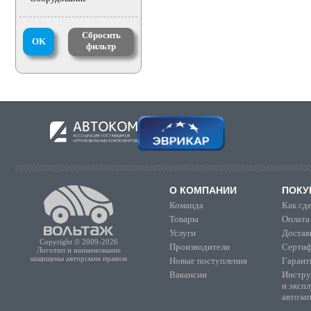
Сбросить
OK
фильтр
О КОМПАНИИ
ПОКУ
Команда
Как сде
Товары
Оплата
Услуги
Достав
Copyright © 2009-2026
Производители
Сертиф
Логотип и наименование
защищены авторским правом
Новые поступления
Гарант
Вакансии
Инстру
и эксп
автоза