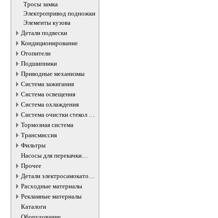
бензобака
Тросы замка
Электропривод подножки
Элементы кузова
Детали подвески
Кондиционирование
Отопители
Подшипники
Приводные механизмы
Система зажигания
Система освещения
Система охлаждения
Система очистки стекол и
фар
Тормозная система
Трансмиссия
Фильтры
Насосы для перекачки
жидкостей
Прочее
Детали электросамокатов и
электротранспорта
Расходные материалы
Рекламные материалы
Каталоги
Оборудование