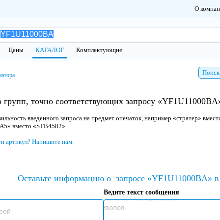
О компа
Цены
КАТАЛОГ
Комплектующие
Поиск
иатора
о групп, точно соответствующих запросу «YF1U11000BA»
ильность введенного запроса на предмет опечаток, например «стратер» вмест
 A5» вместо «STB4582».
ти артикул? Напишите нам:
Оставьте информацию о
запросе «YF1U11000BA» в 
Ведите текст сообщения