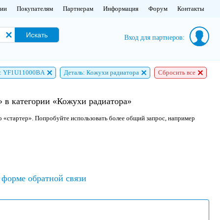
нии
Покупателям
Партнерам
Информация
Форум
Контакты
Искать
Вход для партнеров:
: YF1U11000BA
Деталь: Кожухи радиатора
Сбросить все
 в категории «Кожухи радиатора»
о «стартер». Попробуйте использовать более общий запрос, например
форме обратной связи