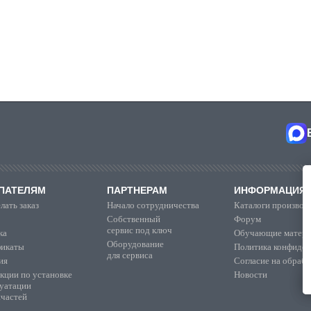
ПАТЕЛЯМ
ПАРТНЕРАМ
ИНФОРМАЦИЯ
лать заказ
Начало сотрудничества
Каталоги производ
Собственный
Форум
сервис под ключ
ка
Обучающие матер
Оборудование
икаты
Политика конфиден
для сервиса
ия
Согласие на обраб
кции по установке
Новости
луатации
пчастей