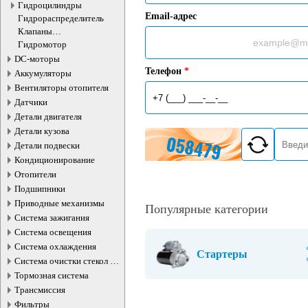
Гидроцилиндры
Email-адрес
Гидрораспределитель
Клапаны
электромагнитные
Гидромотор
DC-моторы
Телефон
*
Аккумуляторы
Вентиляторы отопителя
Датчики
Детали двигателя
Детали кузова
Детали подвески
Кондиционирование
Отопители
Подшипники
Приводные механизмы
Популярные категории
Система зажигания
Система освещения
Система охлаждения
Стартеры
Система очистки стекол и
фар
Тормозная система
Трансмиссия
Фильтры