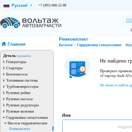
Русский
+7 (495) 660-22-00
▾
Ремкомплект
Главная
Каталог
Гидравлика спецтехники
Нас
Деталь:
(раскрыть)
Не найдено г
Генераторы
Стартеры
Проверьте правиль
Бензонасосы
«Стартер Audi A5»
Топливная система
Не можете найти а
Турбокомпрессоры
Рулевые рейки
Рулевые насосы
Рулевые редукторы
Рулевые колонки
Имя
Гидравлика спецтехники
Насосы гидравлические
Ремкомплект