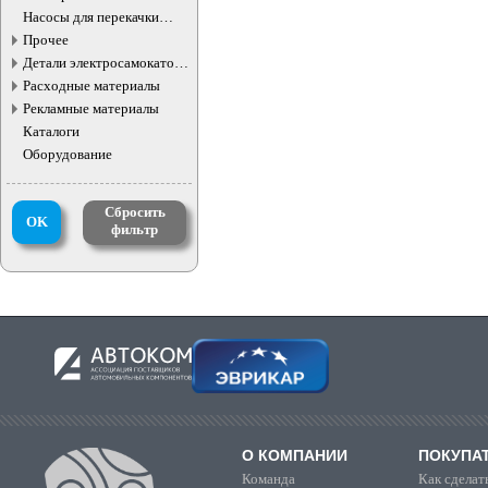
Насосы для перекачки
жидкостей
Прочее
Детали электросамокатов и
электротранспорта
Расходные материалы
Рекламные материалы
Каталоги
Оборудование
Сбросить
OK
фильтр
О КОМПАНИИ
ПОКУПА
Команда
Как сделать