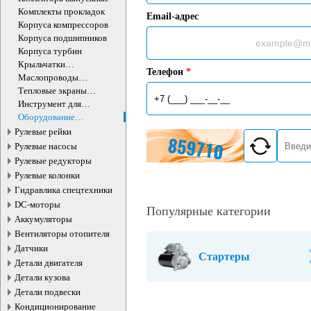
Комплекты прокладок
Email-адрес
Корпуса компрессоров
Корпуса подшипников
Корпуса турбин
Крыльчатки
Телефон
*
турбокомпрессора
Маслопроводы
турбокомпрессора
Тепловые экраны
турбокомпрессора
Инструмент для
турбокомпрессоров
Оборудование
турбокомпрессоров
Рулевые рейки
Рулевые насосы
Рулевые редукторы
Рулевые колонки
Гидравлика спецтехники
DC-моторы
Популярные категории
Аккумуляторы
Вентиляторы отопителя
Датчики
Стартеры
Детали двигателя
Детали кузова
Детали подвески
Кондиционирование