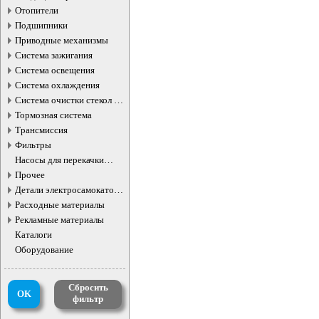
Отопители
Подшипники
Приводные механизмы
Система зажигания
Система освещения
Система охлаждения
Система очистки стекол и
фар
Тормозная система
Трансмиссия
Фильтры
Насосы для перекачки
жидкостей
Прочее
Детали электросамокатов и
электротранспорта
Расходные материалы
Рекламные материалы
Каталоги
Оборудование
Сбросить
OK
фильтр