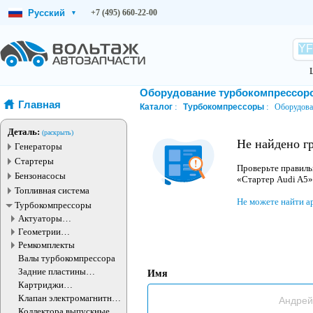
Русский
+7 (495) 660-22-00
▾
Оборудование турбокомпрессор
Главная
Каталог
Турбокомпрессоры
Оборудова
Деталь:
(раскрыть)
Не найдено г
Генераторы
Стартеры
Проверьте правиль
Бензонасосы
«Стартер Audi A5»
Топливная система
Не можете найти а
Турбокомпрессоры
Актуаторы
турбокомпрессора
Геометрии
турбокомпрессора
Ремкомплекты
Валы турбокомпрессора
Задние пластины
Имя
турбокомпрессора
Картриджи
турбокомпрессоров
Клапан электромагнитный
турбокомпрессора
Коллектора выпускные