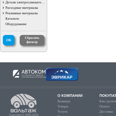
Детали электросамокатов и
электротранспорта
Расходные материалы
Рекламные материалы
Каталоги
Оборудование
Сбросить
OK
фильтр
О КОМПАНИИ
ПОКУПА
Команда
Как сделать
Товары
Оплата
Услуги
Доставка
Copyright © 2009-2026