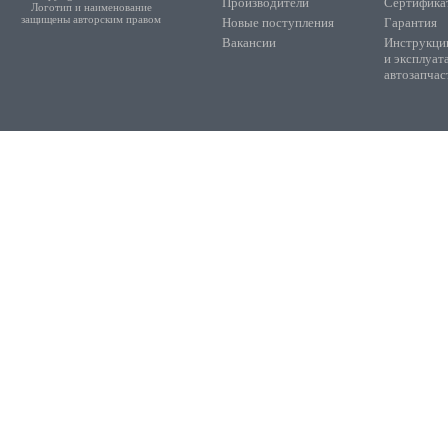
Производители
Сертифика
Логотип и наименование
защищены авторским правом
Новые поступления
Гарантия
Вакансии
Инструкции
и эксплуат
автозапчас