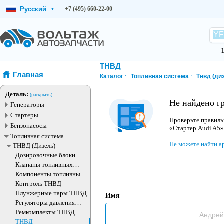
Русский
+7 (495) 660-22-00
▾
ТНВД
Главная
Каталог
Топливная система
Тнвд (ди
Деталь:
(раскрыть)
Не найдено г
Генераторы
Стартеры
Проверьте правиль
Бензонасосы
«Стартер Audi A5»
Топливная система
Не можете найти а
ТНВД (Дизель)
Дозировочные блоки
ТНВД
Клапаны топливных
насосов
Компоненты топливных
насосов
Контроль ТНВД
Плунжерные пары ТНВД
Имя
Регуляторы давления
ТНВД
Ремкомплекты ТНВД
ТНВД