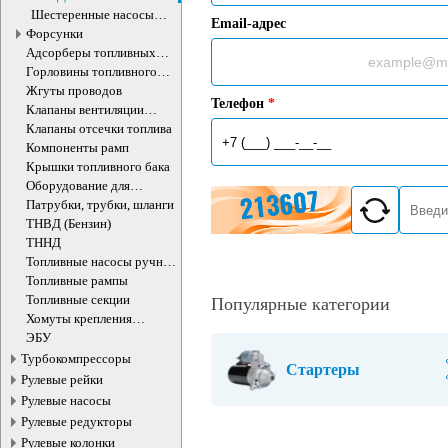
Шестеренные насосы
Email-адрес
ТНВД
Форсунки
Адсорберы топливных
паров
Горловины топливного
бака
Жгуты проводов
Телефон
*
Клапаны вентиляции
топливного бака
Клапаны отсечки топлива
Компоненты рамп
Крышки топливного бака
Оборудование для
топливной аппаратуры
Патрубки, трубки, шланги
ТНВД (Бензин)
ТННД
Топливные насосы ручной
подкачки
Топливные рампы
Топливные секции
Популярные категории
Хомуты крепления
топливного бака
ЭБУ
Турбокомпрессоры
Стартеры
Рулевые рейки
Рулевые насосы
Рулевые редукторы
Рулевые колонки