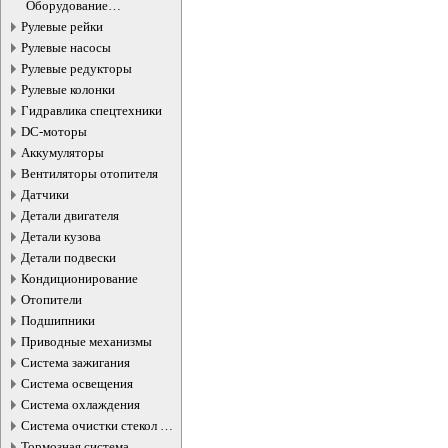
турбокомпрессоров
Оборудование
турбокомпрессоров
Рулевые рейки
Рулевые насосы
Рулевые редукторы
Рулевые колонки
Гидравлика спецтехники
DC-моторы
Аккумуляторы
Вентиляторы отопителя
Датчики
Детали двигателя
Детали кузова
Детали подвески
Кондиционирование
Отопители
Подшипники
Приводные механизмы
Система зажигания
Система освещения
Система охлаждения
Система очистки стекол и
фар
Тормозная система