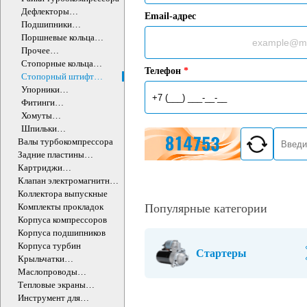
Дефлекторы
Email-адрес
турбокомпрессора
Подшипники
турбокомпрессора
Поршневые кольца
турбокомпрессора
Прочее
турбокомпрессора
Стопорные кольца
Телефон
*
турбокомпрессора
Стопорный штифт
турбокомпрессора
Упорники
турбокомпрессора
Фитинги
турбокомпрессора
Хомуты
турбокомпрессора
Шпильки
турбокомпрессора
Валы турбокомпрессора
Задние пластины
турбокомпрессора
Картриджи
турбокомпрессоров
Клапан электромагнитный
турбокомпрессора
Коллектора выпускные
Комплекты прокладок
Популярные категории
Корпуса компрессоров
Корпуса подшипников
Корпуса турбин
Стартеры
Крыльчатки
турбокомпрессора
Маслопроводы
турбокомпрессора
Тепловые экраны
турбокомпрессора
Инструмент для