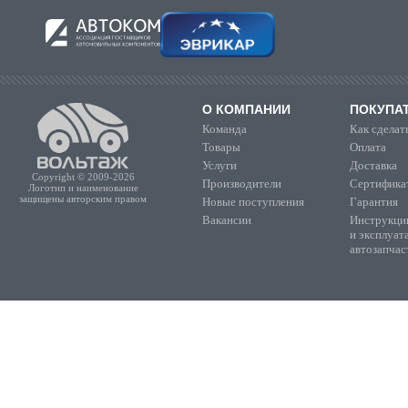
О КОМПАНИИ
ПОКУПА
Команда
Как сделать
Товары
Оплата
Услуги
Доставка
Copyright © 2009-2026
Производители
Сертифика
Логотип и наименование
защищены авторским правом
Новые поступления
Гарантия
Вакансии
Инструкции
и эксплуат
автозапчас