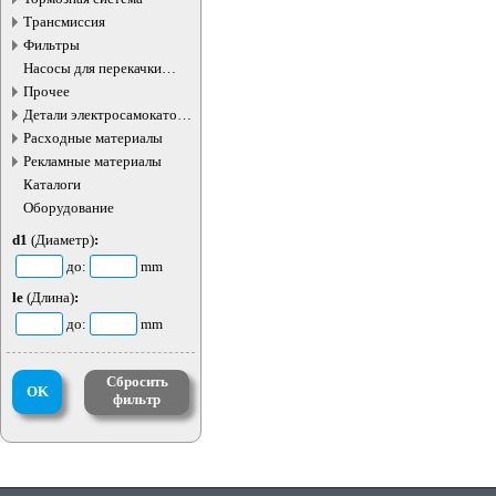
Трансмиссия
Фильтры
Насосы для перекачки
жидкостей
Прочее
Детали электросамокатов и
электротранспорта
Расходные материалы
Рекламные материалы
Каталоги
Оборудование
d1
(Диаметр)
:
до:
mm
le
(Длина)
:
до:
mm
Сбросить
OK
фильтр