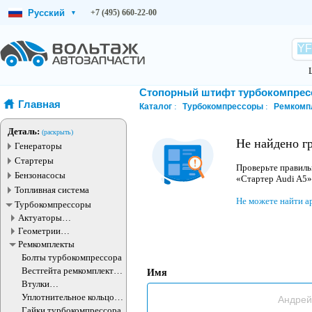
Русский
+7 (495) 660-22-00
▾
Стопорный штифт турбокомпрес
Главная
Каталог
Турбокомпрессоры
Ремкомп
Деталь:
(раскрыть)
Не найдено г
Генераторы
Стартеры
Проверьте правиль
Бензонасосы
«Стартер Audi A5»
Топливная система
Не можете найти а
Турбокомпрессоры
Актуаторы
турбокомпрессора
Геометрии
турбокомпрессора
Ремкомплекты
Болты турбокомпрессора
Вестгейта ремкомплект
Имя
(клапан)
Втулки
турбокомпрессора
Уплотнительное кольцо
турбокомпрессора
Гайки турбокомпрессора