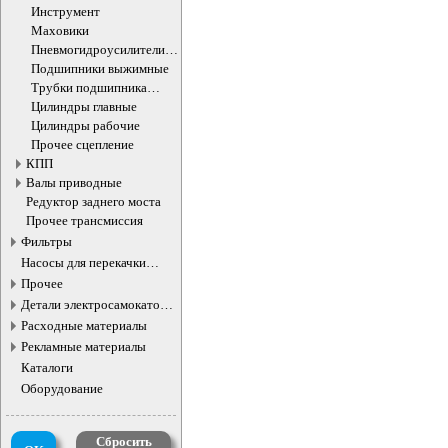
Инструмент
Маховики
Пневмогидроусилители
сцепления
Подшипники выжимные
Трубки подшипника
выжимного
Цилиндры главные
Цилиндры рабочие
Прочее сцепление
КПП
Валы приводные
Редуктор заднего моста
Прочее трансмиссия
Фильтры
Насосы для перекачки
жидкостей
Прочее
Детали электросамокатов и
электротранспорта
Расходные материалы
Рекламные материалы
Каталоги
Оборудование
Сбросить