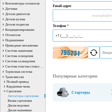
Вентиляторы отопителя
Email-адрес
Датчики
Детали двигателя
Детали кузова
Детали подвески
Телефон
*
Кондиционирование
Отопители
Подшипники
Приводные механизмы
Система зажигания
Система освещения
Система охлаждения
Система очистки стекол и
фар
Тормозная система
Популярные категории
Трансмиссия
Полный привод
Карданные валы
Сцепление
Стартеры
Актуаторы сцепления
Вилки сцепления
Диски ведомые
Диски нажимные