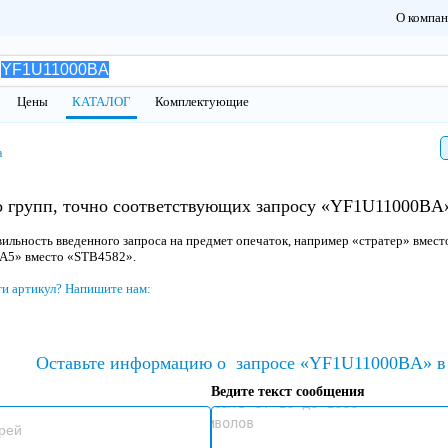
О компа
Цены
КАТАЛОГ
Комплектующие
а
 групп, точно соответствующих запросу «YF1U11000BA»
ильность введенного запроса на предмет опечаток, например «стратер» вмест
 A5» вместо «STB4582».
ти артикул? Напишите нам:
Оставьте информацию о
запросе «YF1U11000BA» в 
Ведите текст сообщения