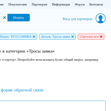
нии
Покупателям
Партнерам
Информация
Форум
Контакты
Искать
Вход для партнеров:
Поиск: YF1U11000BA
Деталь: Тросы замка
Сбросить все
 в категории «Тросы замка»
о «стартер». Попробуйте использовать более общий запрос, например
форме обратной связи