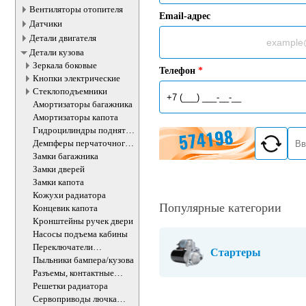
Вентиляторы отопителя
Email-адрес
Датчики
Детали двигателя
Детали кузова
Зеркала боковые
Телефон
*
Кнопки электрические
Стеклоподъемники
Амортизаторы багажника
Амортизаторы капота
Гидроцилиндры поднятия
кабины
Демпферы перчаточного
ящика
Замки багажника
Замки дверей
Замки капота
Кожухи радиатора
Популярные категории
Концевик капота
Кронштейны ручек двери
Насосы подъема кабины
Переключатели
Стартеры
подрулевые
Пыльники бампера/кузова
Разъемы, контактные
группы
Решетки радиатора
Сервоприводы лючка