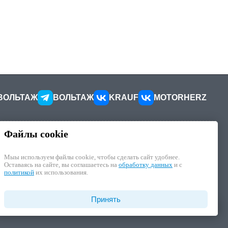
ВОЛЬТАЖ
ВОЛЬТАЖ
KRAUF
MOTORHERZ
Файлы cookie
КОНТАКТЫ
ителей
Как добраться
Мыы используем файлы cookie, чтобы cделать сайт удобнее.
Как связаться
Оставаясь на сайте, вы соглашаетесь на
обработку данных
и с
иалы
Наши реквизиты
политикой
их использования.
циальности
отку ПД