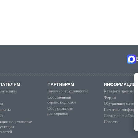
ПАТЕЛЯМ
ПАРТНЕРАМ
ИНФОРМАЦИЯ
лать заказ
Начало сотрудничества
Каталоги производ
Собственный
Форум
сервис под ключ
ка
Обучающие матер
Оборудование
икаты
Политика конфиден
для сервиса
ия
Согласие на обраб
кции по установке
Новости
луатации
пчастей