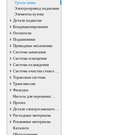
бензобака
Тросы замка
Электропривод подножки
Элементы кузова
Детали подвески
Кондиционирование
Отопители
Подшипники
Приводные механизмы
Система зажигания
Система освещения
Система охлаждения
Система очистки стекол и
фар
Тормозная система
Трансмиссия
Фильтры
Насосы для перекачки
жидкостей
Прочее
Детали электросамокатов и
электротранспорта
Расходные материалы
Рекламные материалы
Каталоги
Оборудование