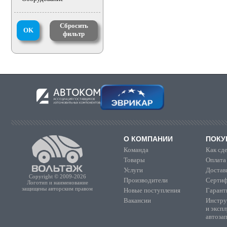
Сбросить
OK
фильтр
О КОМПАНИИ
ПОКУ
Команда
Как сде
Товары
Оплата
Услуги
Достав
Copyright © 2009-2026
Производители
Сертиф
Логотип и наименование
защищены авторским правом
Новые поступления
Гарант
Вакансии
Инстру
и эксп
автоза