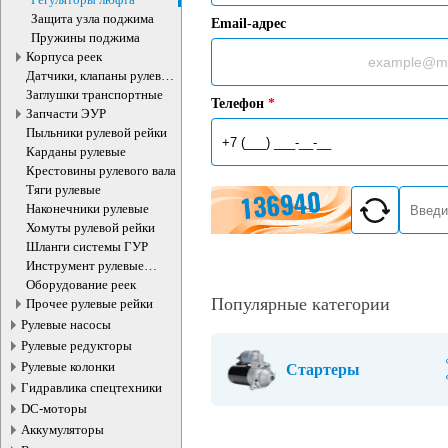
Защита узла поджима
Email-адрес
Пружины поджима
Корпуса реек
Датчики, клапаны рулевой
рейки
Заглушки транспортные
Телефон
*
Запчасти ЭУР
Пыльники рулевой рейки
Карданы рулевые
Крестовины рулевого вала
Тяги рулевые
Наконечники рулевые
Хомуты рулевой рейки
Шланги системы ГУР
Инструмент рулевые
рейки
Оборудование реек
Популярные категории
Прочее рулевые рейки
Рулевые насосы
Рулевые редукторы
Рулевые колонки
Стартеры
Гидравлика спецтехники
DC-моторы
Аккумуляторы