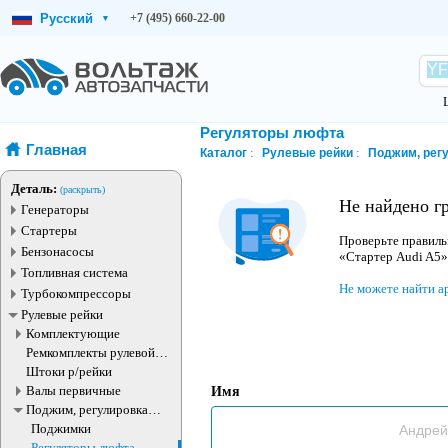
Русский
+7 (495) 660-22-00
▾
Регуляторы люфта
Главная
Каталог
Рулевые рейки
Поджим, рег
Деталь:
(раскрыть)
Не найдено г
Генераторы
Стартеры
Проверьте правиль
Бензонасосы
«Стартер Audi A5»
Топливная система
Не можете найти а
Турбокомпрессоры
Рулевые рейки
Комплектующие
Ремкомплекты рулевой
рейки
Штоки р/рейки
Валы первичные
Имя
Поджим, регулировка
рулевые рейки
Поджимки
Регуляторы люфта