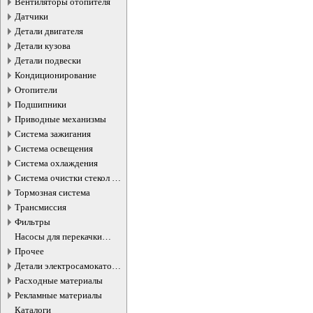
Вентиляторы отопителя
Датчики
Детали двигателя
Детали кузова
Детали подвески
Кондиционирование
Отопители
Подшипники
Приводные механизмы
Система зажигания
Система освещения
Система охлаждения
Система очистки стекол и
фар
Тормозная система
Трансмиссия
Фильтры
Насосы для перекачки
жидкостей
Прочее
Детали электросамокатов и
электротранспорта
Расходные материалы
Рекламные материалы
Каталоги