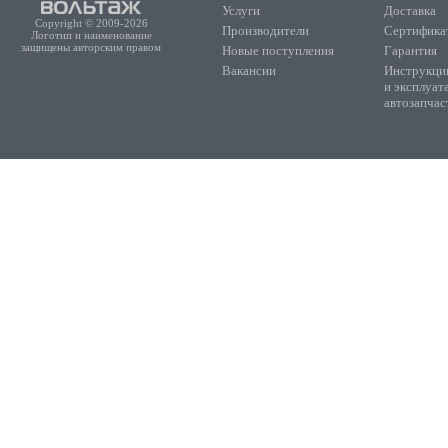
Услуги
Доставка
Copyright © 2009-2026
Производители
Сертифика
Логотип и наименование
защищены авторским правом
Новые поступления
Гарантия
Вакансии
Инструкции
и эксплуат
автозапчас