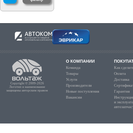
О КОМПАНИИ
ПОКУПА
Команда
Как сделать
Товары
Оплата
Услуги
Доставка
Copyright © 2009-2026
Производители
Сертифика
Логотип и наименование
защищены авторским правом
Новые поступления
Гарантия
Вакансии
Инструкции
и эксплуат
автозапчас