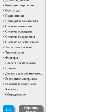
Кондиционирование
Отопители
Подшипники
Приводные механизмы
Система зажигания
Система освещения
Система охлаждения
Система очистки стекол и
фар
Тормозная система
Трансмиссия
Фильтры
Насосы для перекачки
жидкостей
Прочее
Детали электросамокатов и
электротранспорта
Расходные материалы
Рекламные материалы
Каталоги
Оборудование
Сбросить
OK
фильтр