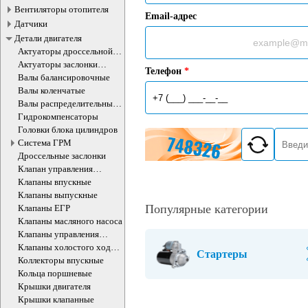
Вентиляторы отопителя
Email-адрес
Датчики
Детали двигателя
Актуаторы дроссельной
заслонки
Актуаторы заслонки
Телефон
*
впускного коллектора
Валы балансировочные
Валы коленчатые
Валы распределительные
ДВС
Гидрокомпенсаторы
Головки блока цилиндров
Система ГРМ
Дроссельные заслонки
Клапан управления
впускного коллектора
Клапаны впускные
Клапаны выпускные
Популярные категории
Клапаны ЕГР
Клапаны масляного насоса
Клапаны управления
впускного коллектора
Клапаны холостого хода
Стартеры
ДВС
Коллекторы впускные
Кольца поршневые
Крышки двигателя
Крышки клапанные