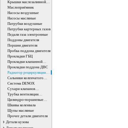
Крышки маслозаливной
горловины
Маслоприёмник
Насосы воздушные
Насосы масляные
Патрубки воздушные
Патрубки картерных газов
Педали газа электронные
Поддоны двигателя
Поршни двигателя
Пробка поддона двигателя
Прокладки ГБЦ
Прокладки клапанной
крышки
Прокладки поддона ДВС
Радиатор рециркуляции
ОГ
Сальники коленчатого
вала двигателя
Система DENOX
Сухари клапанов
впускных/выпускных
Трубка вентиляции
картера
Цилиндро-поршневые
группы ДВС
Шкивы коленвала
Щупы масляные
Прочее детали двигателя
Детали кузова
Детали подвески