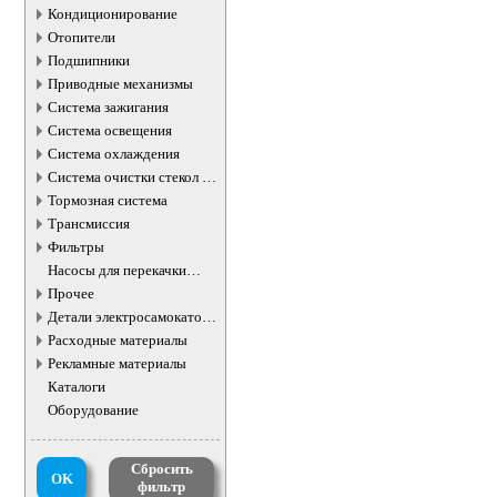
Кондиционирование
Отопители
Подшипники
Приводные механизмы
Система зажигания
Система освещения
Система охлаждения
Система очистки стекол и
фар
Тормозная система
Трансмиссия
Фильтры
Насосы для перекачки
жидкостей
Прочее
Детали электросамокатов и
электротранспорта
Расходные материалы
Рекламные материалы
Каталоги
Оборудование
Сбросить
OK
фильтр