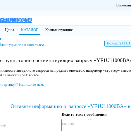
О компа
Цены
КАТАЛОГ
Комплектующие
м
Поиск: YF1U
Блоки управления отопителем
о групп, точно соответствующих запросу «YF1U11000BA»
ильность введенного запроса на предмет опечаток, например «стратер» вмест
 A5» вместо «STB4582».
ти артикул? Напишите нам:
Оставьте информацию о
запросе «YF1U11000BA» в 
Ведите текст сообщения