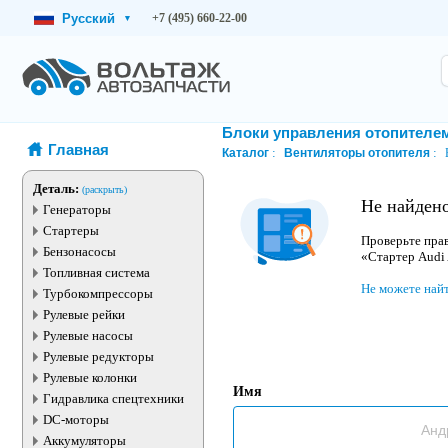
Русский
+7 (495) 660-22-00
▾
Блоки управления отопителе
Главная
Каталог
Вентиляторы отопителя
Деталь:
(раскрыть)
Не найден
Генераторы
Стартеры
Проверьте прав
Бензонасосы
«Стартер Audi
Топливная система
Не можете най
Турбокомпрессоры
Рулевые рейки
Рулевые насосы
Рулевые редукторы
Рулевые колонки
Имя
Гидравлика спецтехники
DC-моторы
Аккумуляторы