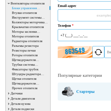
Вентиляторы отопителя
Email-адрес
Блоки управления
отопителем
Втулки отопителя
Инструмент системы
отопителя
Коллекторы моторчика
Телефон
*
отопителя
Крыльчатки отопителя
Моторы заслонки
отопителя
Моторы отопителя
Радиаторы отопителя
Разъемы резистора
Резисторы печки
Роторы отопителя
Щеткодержатели
моторчика печки
Трубки системы
отопления
Фиксаторы трубок
Штуцеры радиатора
Популярные категории
отопителя
Щетки отопителя
Щеткодержатели
моторчика печки
Прочее отопителя
Стартеры
Датчики
Детали двигателя
Детали кузова
Детали подвески