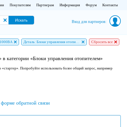
нии
Покупателям
Партнерам
Информация
Форум
Контакты
Искать
Вход для партнеров:
11000BA
Деталь: Блоки управления отопителем
Сбросить все
 в категории «Блоки управления отопителем»
о «стартер». Попробуйте использовать более общий запрос, например
форме обратной связи