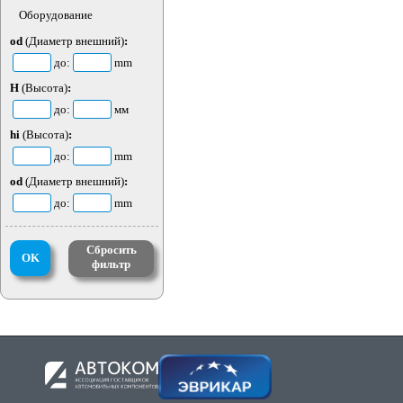
Оборудование
od
(Диаметр внешний)
:
до:
mm
H
(Высота)
:
до:
мм
hi
(Высота)
:
до:
mm
od
(Диаметр внешний)
:
до:
mm
Сбросить
OK
фильтр