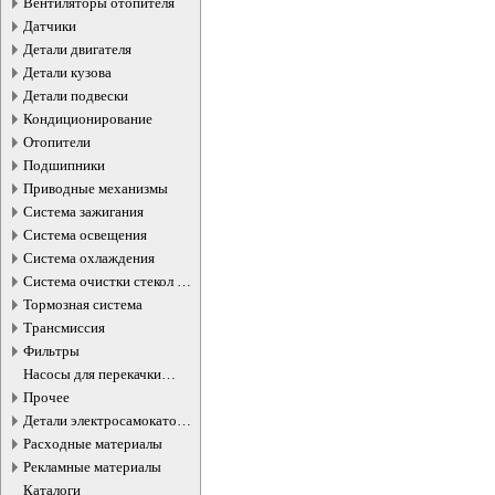
Вентиляторы отопителя
Датчики
Детали двигателя
Детали кузова
Детали подвески
Кондиционирование
Отопители
Подшипники
Приводные механизмы
Система зажигания
Система освещения
Система охлаждения
Система очистки стекол и
фар
Тормозная система
Трансмиссия
Фильтры
Насосы для перекачки
жидкостей
Прочее
Детали электросамокатов и
электротранспорта
Расходные материалы
Рекламные материалы
Каталоги