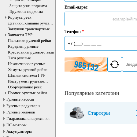
Защита узла поджима
Email-адрес
Пружины поджима
Корпуса реек
Датчики, клапаны рулевой
рейки
Заглушки транспортные
Телефон
*
Запчасти ЭУР
Пыльники рулевой рейки
Карданы рулевые
Крестовины рулевого вала
Тяги рулевые
Наконечники рулевые
Хомуты рулевой рейки
Шланги системы ГУР
Инструмент рулевые
рейки
Оборудование реек
Популярные категории
Прочее рулевые рейки
Рулевые насосы
Рулевые редукторы
Рулевые колонки
Стартеры
Гидравлика спецтехники
DC-моторы
Аккумуляторы