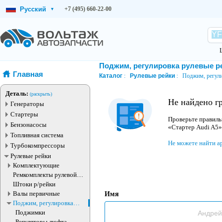
Русский
+7 (495) 660-22-00
▾
Поджим, регулировка рулевые р
Главная
Каталог
Рулевые рейки
Поджим, регули
Деталь:
(раскрыть)
Не найдено г
Генераторы
Стартеры
Проверьте правиль
Бензонасосы
«Стартер Audi A5»
Топливная система
Не можете найти а
Турбокомпрессоры
Рулевые рейки
Комплектующие
Ремкомплекты рулевой
рейки
Штоки р/рейки
Валы первичные
Имя
Поджим, регулировка
рулевые рейки
Поджимки
Регуляторы люфта