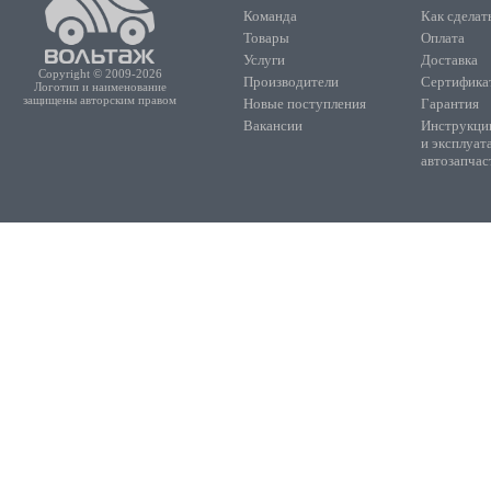
Команда
Как сделать
Товары
Оплата
Услуги
Доставка
Copyright © 2009-2026
Производители
Сертифика
Логотип и наименование
защищены авторским правом
Новые поступления
Гарантия
Вакансии
Инструкции
и эксплуат
автозапчас