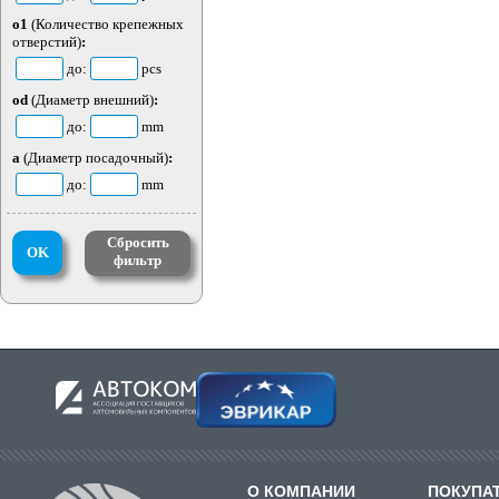
o1
(Количество крепежных
отверстий)
:
до:
pcs
od
(Диаметр внешний)
:
до:
mm
a
(Диаметр посадочный)
:
до:
mm
Сбросить
OK
фильтр
О КОМПАНИИ
ПОКУПА