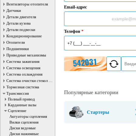
Вентиляторы отопителя
Email-адрес
Датчики
Детали двигателя
Детали кузова
Детали подвески
Телефон
*
Кондиционирование
Отопители
Подшипники
Приводные механизмы
Система зажигания
Система освещения
Система охлаждения
Система очистки стекол и
фар
Тормозная система
Популярные категории
Трансмиссия
Полный привод
Карданные валы
Сцепление
Стартеры
Актуаторы сцепления
Вилки сцепления
Диски ведомые
Диски нажимные