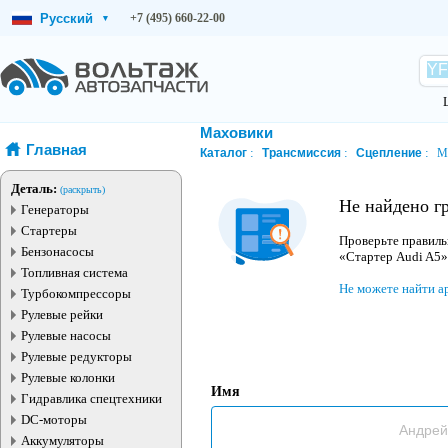
Русский
+7 (495) 660-22-00
▾
Маховики
Главная
Каталог
Трансмиссия
Сцепление
М
Деталь:
(раскрыть)
Не найдено г
Генераторы
Стартеры
Проверьте правиль
Бензонасосы
«Стартер Audi A5»
Топливная система
Не можете найти а
Турбокомпрессоры
Рулевые рейки
Рулевые насосы
Рулевые редукторы
Рулевые колонки
Имя
Гидравлика спецтехники
DC-моторы
Аккумуляторы