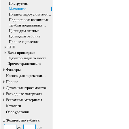
Инструмент
Маховики
Пневмогидроусилители
сцепления
Подшипники выжимные
Трубки подшипника
выжимного
Цилиндры главные
Цилиндры рабочие
Прочее сцепление
КПП
Валы приводные
Редуктор заднего моста
Прочее трансмиссия
Фильтры
Насосы для перекачки
жидкостей
Прочее
Детали электросамокатов и
электротранспорта
Расходные материалы
Рекламные материалы
Каталоги
Оборудование
z
(Количество зубьев)
:
до:
pcs