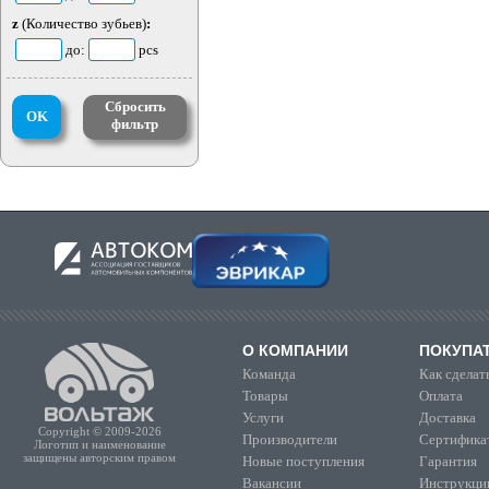
z
(Количество зубьев)
:
до:
pcs
Сбросить
OK
фильтр
О КОМПАНИИ
ПОКУПА
Команда
Как сделать
Товары
Оплата
Услуги
Доставка
Copyright © 2009-2026
Производители
Сертифика
Логотип и наименование
защищены авторским правом
Новые поступления
Гарантия
Вакансии
Инструкции