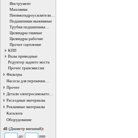
Инструмент
Маховики
Пневмогидроусилители
сцепления
Подшипники выжимные
Трубки подшипника
выжимного
Цилиндры главные
Цилиндры рабочие
Прочее сцепление
КПП
Валы приводные
Редуктор заднего моста
Прочее трансмиссия
Фильтры
Насосы для перекачки
жидкостей
Прочее
Детали электросамокатов и
электротранспорта
Расходные материалы
Рекламные материалы
Каталоги
Оборудование
d1
(Диаметр внешний)
:
до:
mm