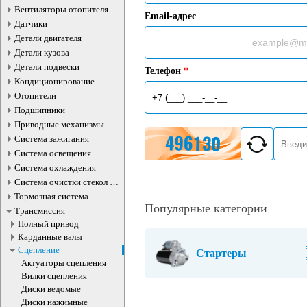
Вентиляторы отопителя
Email-адрес
Датчики
Детали двигателя
Детали кузова
Детали подвески
Телефон
*
Кондиционирование
Отопители
Подшипники
Приводные механизмы
Система зажигания
Система освещения
Система охлаждения
Система очистки стекол и
фар
Тормозная система
Популярные категории
Трансмиссия
Полный привод
Карданные валы
Сцепление
Стартеры
Актуаторы сцепления
Вилки сцепления
Диски ведомые
Диски нажимные