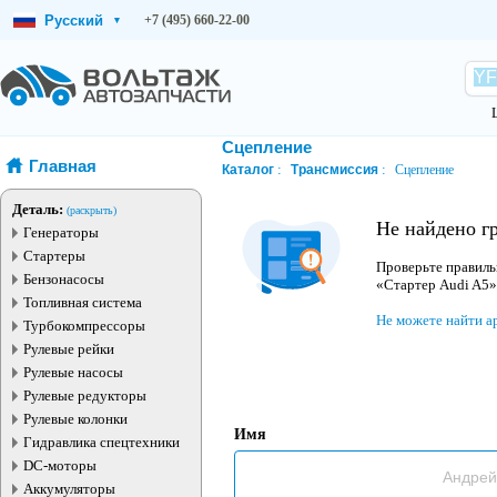
Русский
+7 (495) 660-22-00
▾
Сцепление
Главная
Каталог
Трансмиссия
Сцепление
Деталь:
(раскрыть)
Не найдено г
Генераторы
Стартеры
Проверьте правиль
Бензонасосы
«Стартер Audi A5»
Топливная система
Не можете найти а
Турбокомпрессоры
Рулевые рейки
Рулевые насосы
Рулевые редукторы
Рулевые колонки
Имя
Гидравлика спецтехники
DC-моторы
Аккумуляторы