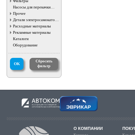
Фильтры
Насосы для перекачки
жидкостей
Прочее
Детали электросамокатов и
электротранспорта
Расходные материалы
Рекламные материалы
Каталоги
Оборудование
Сбросить
OK
фильтр
О КОМПАНИИ
ПОКУ
Команда
Как сде