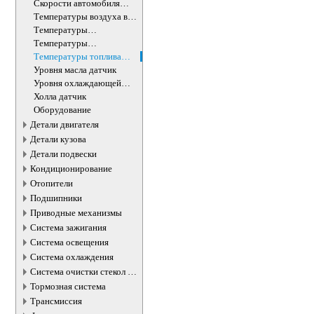
датчик
Скорости автомобиля
датчик
Температуры воздуха в
салоне датчик
Температуры
окружающей среды
Температуры
датчик
охлаждающей жидкости
Температуры топлива
ДВС датчик
датчик
Уровня масла датчик
Уровня охлаждающей
жидкости датчик
Холла датчик
Оборудование
Детали двигателя
Детали кузова
Детали подвески
Кондиционирование
Отопители
Подшипники
Приводные механизмы
Система зажигания
Система освещения
Система охлаждения
Система очистки стекол и
фар
Тормозная система
Трансмиссия