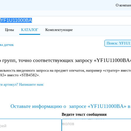
О компа
Цены
КАТАЛОГ
Комплектующие
Поиск: YF1U
ва датчик
о групп, точно соответствующих запросу «YF1U11000BA»
ильность введенного запроса на предмет опечаток, например «стратер» вмест
 A5» вместо «STB4582».
ти артикул? Напишите нам:
Оставьте информацию о
запросе «YF1U11000BA» в 
Ведите текст сообщения