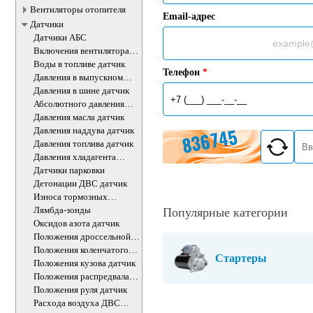
Вентиляторы отопителя
Email-адрес
Датчики
Датчики АБС
Включения вентилятора
датчик
Воды в топливе датчик
Телефон
*
Давления в выпускном
коллекторе датчик
Давления в шине датчик
Абсолютного давления
воздуха ДВС датчик
Давления масла датчик
Давления наддува датчик
Давления топлива датчик
Давления хладагента
датчик
Датчики парковки
Детонации ДВС датчик
Износа тормозных
колодок датчик
Лямбда-зонды
Популярные категории
Оксидов азота датчик
Положения дроссельной
заслонки датчики
Положения коленчатого
Стартеры
вала датчик
Положения кузова датчик
Положения распредвала
ДВС датчик
Положения руля датчик
Расхода воздуха ДВС