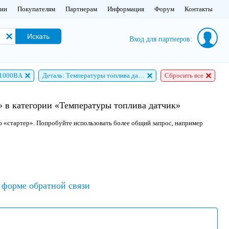
нии
Покупателям
Партнерам
Информация
Форум
Контакты
Искать
Вход для партнеров:
11000BA
Деталь: Температуры топлива датчик
Сбросить все
 в категории «Температуры топлива датчик»
о «стартер». Попробуйте использовать более общий запрос, например
форме обратной связи