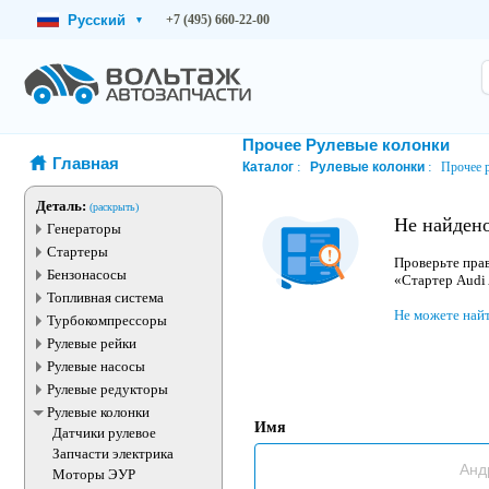
Русский
+7 (495) 660-22-00
▾
Прочее Рулевые колонки
Главная
Каталог
Рулевые колонки
Прочее 
Деталь:
(раскрыть)
Не найден
Генераторы
Стартеры
Проверьте прав
Бензонасосы
«Стартер Audi
Топливная система
Не можете най
Турбокомпрессоры
Рулевые рейки
Рулевые насосы
Рулевые редукторы
Рулевые колонки
Имя
Датчики рулевое
Запчасти электрика
Моторы ЭУР