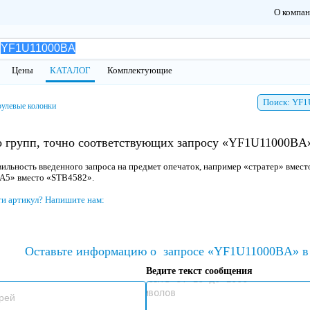
О компа
Цены
КАТАЛОГ
Комплектующие
Поиск: YF
рулевые колонки
о групп, точно соответствующих запросу «YF1U11000BA»
ильность введенного запроса на предмет опечаток, например «стратер» вмест
 A5» вместо «STB4582».
ти артикул? Напишите нам:
Оставьте информацию о
запросе «YF1U11000BA» в 
Ведите текст сообщения