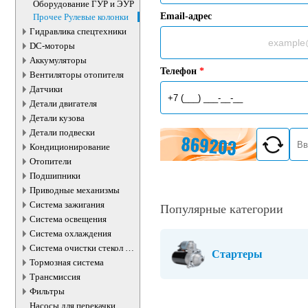
Оборудование ГУР и ЭУР
Email-адрес
Прочее Рулевые колонки
Гидравлика спецтехники
DC-моторы
Аккумуляторы
Телефон
*
Вентиляторы отопителя
Датчики
Детали двигателя
Детали кузова
Детали подвески
Кондиционирование
Отопители
Подшипники
Приводные механизмы
Система зажигания
Популярные категории
Система освещения
Система охлаждения
Система очистки стекол и
Стартеры
фар
Тормозная система
Трансмиссия
Фильтры
Насосы для перекачки