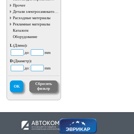
жидкостей
Прочее
Детали электросамокатов и
электротранспорта
Расходные материалы
Рекламные материалы
Каталоги
Оборудование
L
(Длина)
:
до:
mm
D
(Диаметр)
:
до:
mm
Сбросить
OK
фильтр