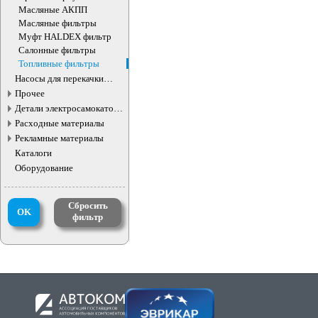
масляного фильтра
Масляные АКПП
Масляные фильтры
Муфт HALDEX фильтр
Салонные фильтры
Топливные фильтры
Насосы для перекачки
жидкостей
Прочее
Детали электросамокатов и
электротранспорта
Расходные материалы
Рекламные материалы
Каталоги
Оборудование
Сбросить
OK
фильтр