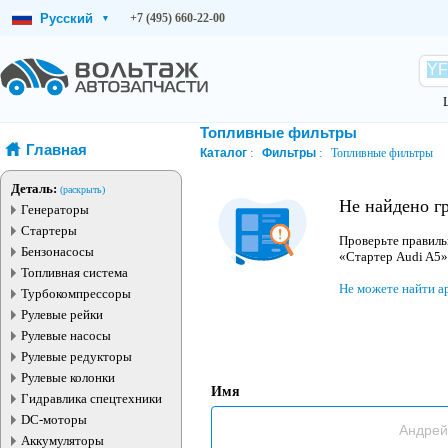
Русский
+7 (495) 660-22-00
▾
Топливные фильтры
Главная
Каталог
Фильтры
Топливные фильтры
Деталь:
(раскрыть)
Не найдено г
Генераторы
Стартеры
Проверьте правиль
Бензонасосы
«Стартер Audi A5»
Топливная система
Не можете найти а
Турбокомпрессоры
Рулевые рейки
Рулевые насосы
Рулевые редукторы
Рулевые колонки
Имя
Гидравлика спецтехники
DC-моторы
Аккумуляторы