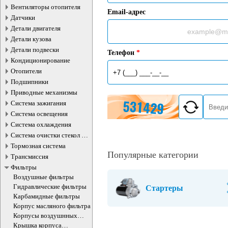
Вентиляторы отопителя
Email-адрес
Датчики
Детали двигателя
Детали кузова
Детали подвески
Телефон
*
Кондиционирование
Отопители
Подшипники
Приводные механизмы
Система зажигания
Система освещения
Система охлаждения
Система очистки стекол и
фар
Тормозная система
Популярные категории
Трансмиссия
Фильтры
Воздушные фильтры
Гидравлические фильтры
Стартеры
Карбамидные фильтры
Корпус масляного фильтра
Корпусы воздушнных
фильтров
Крышка корпуса