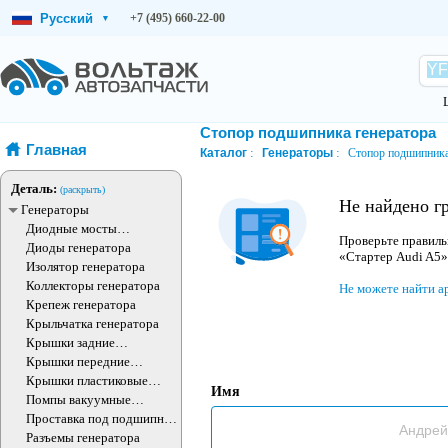
Русский
+7 (495) 660-22-00
▾
Стопор подшипника генератора
Главная
Каталог
Генераторы
Стопор подшипника
Деталь:
(раскрыть)
Не найдено г
Генераторы
Диодные мосты
Проверьте правиль
генератора
Диоды генератора
«Стартер Audi A5»
Изолятор генератора
Коллекторы генератора
Не можете найти а
Крепеж генератора
Крыльчатка генератора
Крышки задние
генератора
Крышки передние
генератора
Крышки пластиковые
Имя
генератора
Помпы вакуумные
генератора
Проставка под подшипник
генератора
Разъемы генератора