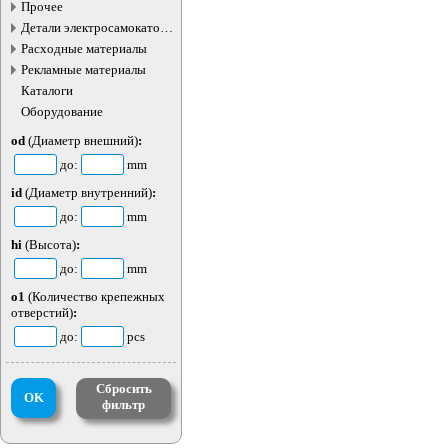
жидкостей
Прочее
Детали электросамокатов и
электротранспорта
Расходные материалы
Рекламные материалы
Каталоги
Оборудование
od
(Диаметр внешний)
:
до:
mm
id
(Диаметр внутренний)
:
до:
mm
hi
(Высота)
:
до:
mm
o1
(Количество крепежных
отверстий)
:
до:
pcs
Сбросить
OK
фильтр