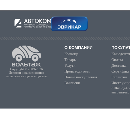
О КОМПАНИИ
ПОКУПА
Команда
Как сделать
Товары
Оплата
Услуги
Доставка
Copyright © 2009-2026
Производители
Сертифика
Логотип и наименование
защищены авторским правом
Новые поступления
Гарантия
Вакансии
Инструкции
и эксплуат
автозапчас