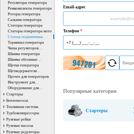
Регуляторы генератора
Email-адрес
Ремкомплекты генератора
Роторы генератора
Сальник генератора
Статоры генератора
Статоры генератора мото
Телефон
*
Стопор подшипника
генератора
Терминал генератора
Чипы регуляторов
генератора
Шкивы генератора
Шкивы обгонные
генератора
Щетки генератора
Щеткодержатели
генератора
Прочее для генераторов
Инструмент для
генераторов
Оборудование для
Популярные категории
генераторов
Стартеры
Бензонасосы
Топливная система
Стартеры
Турбокомпрессоры
Рулевые рейки
Рулевые насосы
Рулевые редукторы