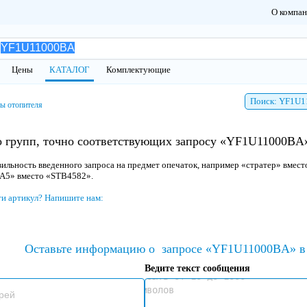
О компа
Цены
КАТАЛОГ
Комплектующие
Поиск: YF1U
ы отопителя
о групп, точно соответствующих запросу «YF1U11000BA»
ильность введенного запроса на предмет опечаток, например «стратер» вмест
 A5» вместо «STB4582».
ти артикул? Напишите нам:
Оставьте информацию о
запросе «YF1U11000BA» в 
Ведите текст сообщения