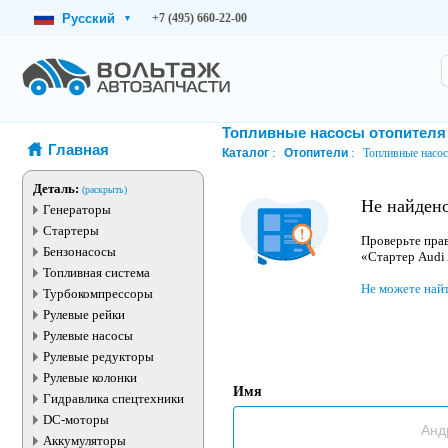
Русский
+7 (495) 660-22-00
▾
Топливные насосы отопителя
Главная
Каталог
Отопители
Топливные насос
Деталь:
(раскрыть)
Не найден
Генераторы
Стартеры
Проверьте прав
Бензонасосы
«Стартер Audi
Топливная система
Не можете най
Турбокомпрессоры
Рулевые рейки
Рулевые насосы
Рулевые редукторы
Рулевые колонки
Имя
Гидравлика спецтехники
DC-моторы
Аккумуляторы