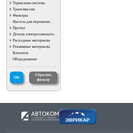
фар
Тормозная система
Трансмиссия
Фильтры
Насосы для перекачки
жидкостей
Прочее
Детали электросамокатов и
электротранспорта
Расходные материалы
Рекламные материалы
Каталоги
Оборудование
Сбросить
OK
фильтр