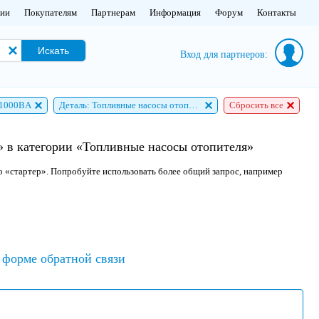
нии
Покупателям
Партнерам
Информация
Форум
Контакты
Искать
Вход для партнеров:
11000BA
Деталь: Топливные насосы отопителя
Сбросить все
 в категории «Топливные насосы отопителя»
о «стартер». Попробуйте использовать более общий запрос, например
форме обратной связи