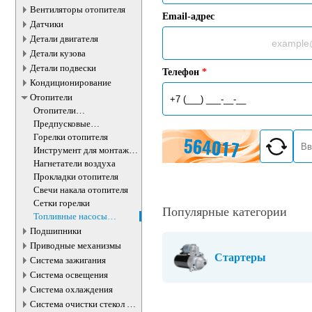
Вентиляторы отопителя
Email-адрес
Датчики
Детали двигателя
Детали кузова
Детали подвески
Телефон
*
Кондиционирование
Отопители
Отопители
дополнительные
Предпусковые
подогреватели
Горелки отопителя
Инструмент для монтажа
и демонтажа свечи накала
Нагнетатели воздуха
Прокладки отопителя
Свечи накала отопителя
Сетки горелки
Популярные категории
Топливные насосы
отопителя
Подшипники
Приводные механизмы
Стартеры
Система зажигания
Система освещения
Система охлаждения
Система очистки стекол и