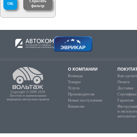
Сбросить
OK
фильтр
О КОМПАНИИ
ПОКУПА
Команда
Как сделать
Товары
Оплата
Услуги
Доставка
Copyright © 2009-2026
Производители
Сертифика
Логотип и наименование
защищены авторским правом
Новые поступления
Гарантия
Вакансии
Инструкции
и эксплуат
автозапчас