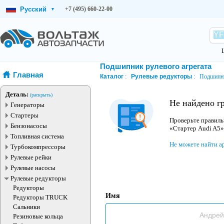
Русский
+7 (495) 660-22-00
▾
Подшипник рулевого агрегата
Главная
Каталог
Рулевые редукторы
Подшипни
Деталь:
(раскрыть)
Не найдено г
Генераторы
Стартеры
Проверьте правиль
Бензонасосы
«Стартер Audi A5»
Топливная система
Не можете найти а
Турбокомпрессоры
Рулевые рейки
Рулевые насосы
Рулевые редукторы
Редукторы
Имя
Редукторы TRUCK
Сальники
Резиновые кольца