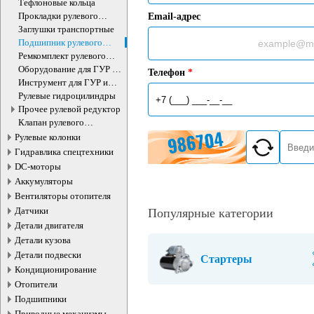
Тефлоновые кольца
Прокладки рулевого
Email-адрес
редуктора
Заглушки транспортные
Подшипник рулевого
агрегата
Ремкомплект рулевого
редуктора
Оборудование для ГУР и
Телефон
*
ЭУР
Инструмент для ГУР и
ЭУР
Рулевые гидроцилиндры
Прочее рулевой редуктор
Клапан рулевого
гидроцилиндра
Рулевые колонки
Гидравлика спецтехники
DC-моторы
Аккумуляторы
Вентиляторы отопителя
Датчики
Популярные категории
Детали двигателя
Детали кузова
Детали подвески
Стартеры
Кондиционирование
Отопители
Подшипники
Приводные механизмы