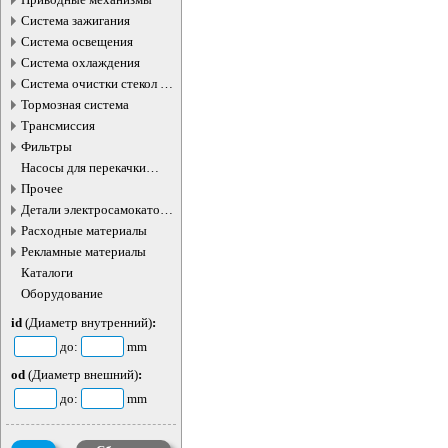
Система зажигания
Система освещения
Система охлаждения
Система очистки стекол и
фар
Тормозная система
Трансмиссия
Фильтры
Насосы для перекачки
жидкостей
Прочее
Детали электросамокатов и
электротранспорта
Расходные материалы
Рекламные материалы
Каталоги
Оборудование
id
(Диаметр внутренний)
:
до:
mm
od
(Диаметр внешний)
:
до:
mm