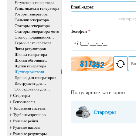
Регуляторы генератора
Email-адрес
Ремкомплекты генератора
Роторы генератора
Сальник генератора
Статоры генератора
Статоры генератора мото
Телефон
*
Стопор подшипника
генератора
Терминал генератора
Чипы регуляторов
генератора
Шкивы генератора
Шкивы обгонные
генератора
Щетки генератора
Щеткодержатели
генератора
Прочее для генераторов
Инструмент для
генераторов
Оборудование для
Популярные категории
генераторов
Стартеры
Бензонасосы
Топливная система
Стартеры
Турбокомпрессоры
Рулевые рейки
Рулевые насосы
Рулевые редукторы