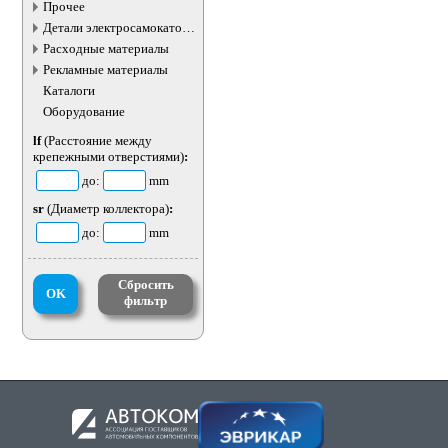
жидкостей
Прочее
Детали электросамокатов и
электротранспорта
Расходные материалы
Рекламные материалы
Каталоги
Оборудование
lf
(Расстояние между
крепежными отверстиями)
:
до:
mm
sr
(Диаметр коллектора)
:
до:
mm
Сбросить
OK
фильтр