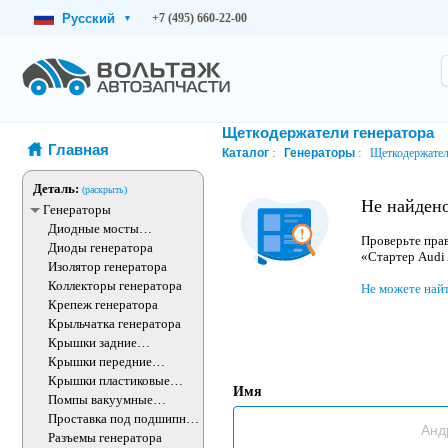
Русский
+7 (495) 660-22-00
▾
Щеткодержатели генератора
Главная
Каталог
Генераторы
Щеткодержател
Деталь:
(раскрыть)
Не найден
Генераторы
Диодные мосты
Проверьте прав
генератора
Диоды генератора
«Стартер Audi
Изолятор генератора
Коллекторы генератора
Не можете най
Крепеж генератора
Крыльчатка генератора
Крышки задние
генератора
Крышки передние
генератора
Крышки пластиковые
Имя
генератора
Помпы вакуумные
генератора
Проставка под подшипник
генератора
Разъемы генератора