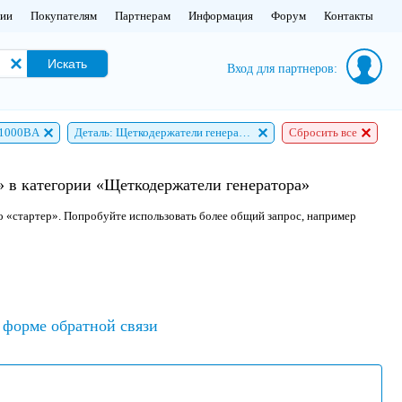
нии
Покупателям
Партнерам
Информация
Форум
Контакты
Искать
Вход для партнеров:
11000BA
Деталь: Щеткодержатели генератора
Сбросить все
 в категории «Щеткодержатели генератора»
о «стартер». Попробуйте использовать более общий запрос, например
форме обратной связи