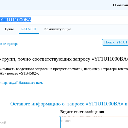
О компа
Цены
КАТАЛОГ
Комплектующие
Поиск: YF1U
и генератора
о групп, точно соответствующих запросу «YF1U11000BA»
ильность введенного запроса на предмет опечаток, например «стратер» вмест
 A5» вместо «STB4582».
ти артикул? Напишите нам:
Оставьте информацию о
запросе «YF1U11000BA» в 
Ведите текст сообщения