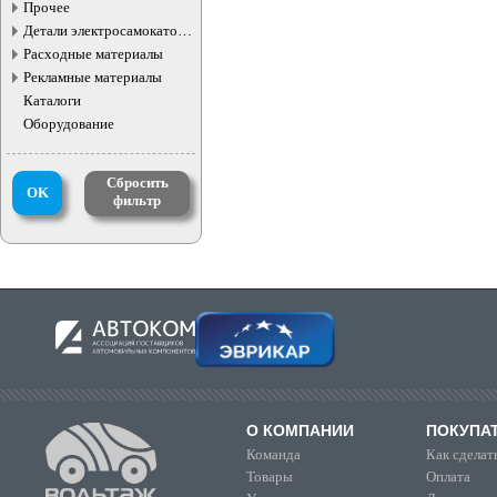
жидкостей
Прочее
Детали электросамокатов и
электротранспорта
Расходные материалы
Рекламные материалы
Каталоги
Оборудование
Сбросить
OK
фильтр
О КОМПАНИИ
ПОКУПА
Команда
Как сделать
Товары
Оплата