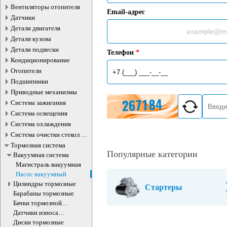
Вентиляторы отопителя
Email-адрес
Датчики
Детали двигателя
Детали кузова
Детали подвески
Телефон
*
Кондиционирование
Отопители
Подшипники
Приводные механизмы
Система зажигания
Система освещения
Система охлаждения
Система очистки стекол и
фар
Тормозная система
Популярные категории
Вакуумная система
Магистраль вакуумная
Насос вакуумный
Цилиндры тормозные
Стартеры
Барабаны тормозные
Бачки тормозной
жидкости
Датчики износа
тормозных колодок
Диски тормозные