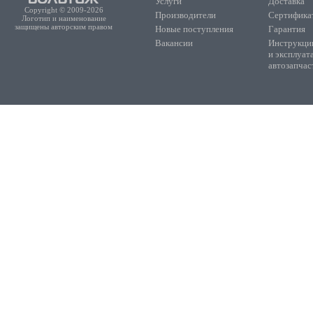
Услуги
Доставка
Copyright © 2009-2026
Производители
Сертифика
Логотип и наименование
защищены авторским правом
Новые поступления
Гарантия
Вакансии
Инструкции
и эксплуат
автозапчас