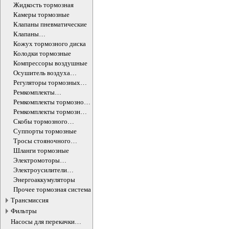
Жидкость тормозная
Камеры тормозные
Клапаны пневматические
Клапаны
электромагнитные
Кожух тормозного диска
Колодки тормозные
Компрессоры воздушные
Осушитель воздуха
тормозной системы
Регуляторы тормозных
усилий
Ремкомплекты
компрессоров воздушных
Ремкомплекты тормозной
системы
Ремкомплекты тормозных
суппортов
Скобы тормозного
суппорта
Суппорты тормозные
Тросы стояночного
тормоза
Шланги тормозные
Электромоторы
стояночного тормоза
Электроусилители
тормозов
Энергоаккумуляторы
Прочее тормозная система
Трансмиссия
Фильтры
Насосы для перекачки