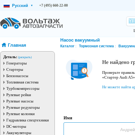
Русский
+7 (495) 660-22-00
▾
Насос вакуумный
Главная
Каталог
Тормозная система
Вакуумн
Деталь:
(раскрыть)
Не найдено г
Генераторы
Стартеры
Проверьте правиль
Бензонасосы
«Стартер Audi A5»
Топливная система
Не можете найти а
Турбокомпрессоры
Рулевые рейки
Рулевые насосы
Рулевые редукторы
Рулевые колонки
Имя
Гидравлика спецтехники
DC-моторы
Аккумуляторы