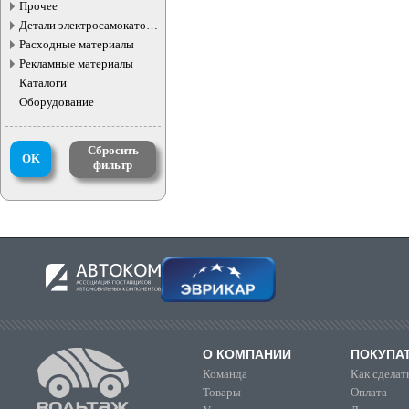
жидкостей
Прочее
Детали электросамокатов и
электротранспорта
Расходные материалы
Рекламные материалы
Каталоги
Оборудование
Сбросить
OK
фильтр
О КОМПАНИИ
ПОКУПА
Команда
Как сделать
Товары
Оплата