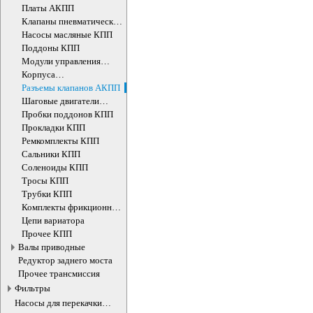
АКПП
Платы АКПП
Клапаны пневматические
КПП
Насосы масляные КПП
Поддоны КПП
Модули управления
АКПП
Корпуса
гидроаккумуляторов КПП
Разъемы клапанов АКПП
Шаговые двигатели
вариаторов
Пробки поддонов КПП
Прокладки КПП
Ремкомплекты КПП
Сальники КПП
Соленоиды КПП
Тросы КПП
Трубки КПП
Комплекты фрикционных
дисков
Цепи вариатора
Прочее КПП
Валы приводные
Редуктор заднего моста
Прочее трансмиссия
Фильтры
Насосы для перекачки