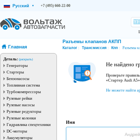
Русский
+7 (495) 660-22-00
▾
Разъемы клапанов АКПП
Главная
Каталог
Трансмиссия
Кпп
Разъемы к
Деталь:
(раскрыть)
Не найдено г
Генераторы
Стартеры
Проверьте правиль
Бензонасосы
«Стартер Audi A5»
Топливная система
Не можете найти а
Турбокомпрессоры
Рулевые рейки
Рулевые насосы
Рулевые редукторы
Рулевые колонки
Имя
Гидравлика спецтехники
DC-моторы
Аккумуляторы