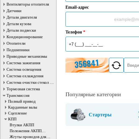
Вентиляторы отопителя
Email-адрес
Датчики
Детали двигателя
Детали кузова
Детали подвески
Телефон
*
Кондиционирование
Отопители
Подшипники
Приводные механизмы
Система зажигания
Система освещения
Система охлаждения
Система очистки стекол и
фар
Тормозная система
Популярные категории
Трансмиссия
Полный привод
Карданные валы
Сцепление
Стартеры
КПП
Втулки АКПП
Положения AКПП
датчики
Жгуты проводов для