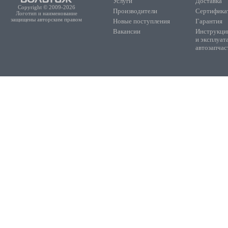
Услуги
Доставка
Copyright © 2009-2026
Производители
Сертифика
Логотип и наименование
защищены авторским правом
Новые поступления
Гарантия
Вакансии
Инструкции
и эксплуат
автозапчас