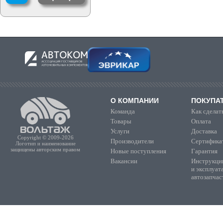
О КОМПАНИИ
ПОКУПА
Команда
Как сделать
Товары
Оплата
Услуги
Доставка
Copyright © 2009-2026
Производители
Сертифика
Логотип и наименование
защищены авторским правом
Новые поступления
Гарантия
Вакансии
Инструкции
и эксплуат
автозапчас