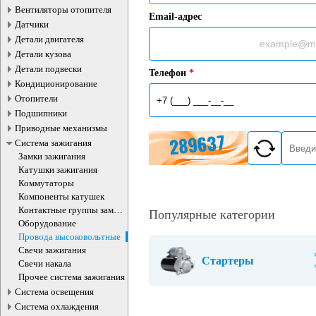
Вентиляторы отопителя
Email-адрес
Датчики
Детали двигателя
Детали кузова
Детали подвески
Телефон
*
Кондиционирование
Отопители
Подшипники
Приводные механизмы
Система зажигания
Замки зажигания
Катушки зажигания
Коммутаторы
Компоненты катушек
Контактные группы замка
Популярные категории
зажигания
Оборудование
Провода высоковольтные
Свечи зажигания
Стартеры
Свечи накала
Прочее система зажигания
Система освещения
Система охлаждения