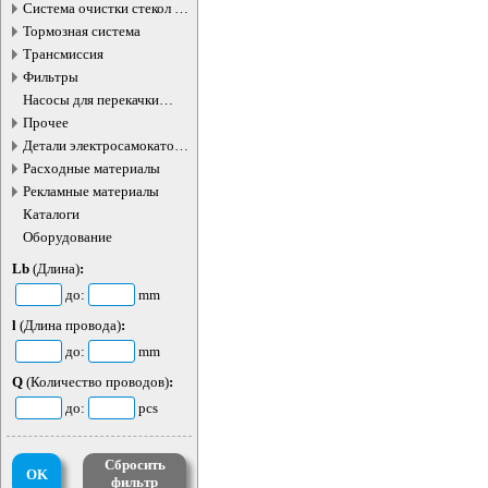
Система очистки стекол и
фар
Тормозная система
Трансмиссия
Фильтры
Насосы для перекачки
жидкостей
Прочее
Детали электросамокатов и
электротранспорта
Расходные материалы
Рекламные материалы
Каталоги
Оборудование
Lb
(Длина)
:
до:
mm
l
(Длина провода)
:
до:
mm
Q
(Количество проводов)
:
до:
pcs
Сбросить
OK
фильтр