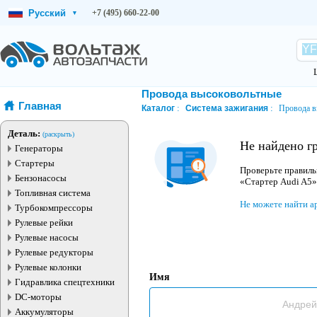
Русский
+7 (495) 660-22-00
▾
Провода высоковольтные
Главная
Каталог
Система зажигания
Провода в
Деталь:
(раскрыть)
Не найдено г
Генераторы
Стартеры
Проверьте правиль
Бензонасосы
«Стартер Audi A5»
Топливная система
Не можете найти а
Турбокомпрессоры
Рулевые рейки
Рулевые насосы
Рулевые редукторы
Рулевые колонки
Имя
Гидравлика спецтехники
DC-моторы
Аккумуляторы