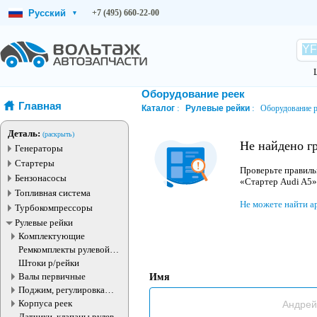
Русский
+7 (495) 660-22-00
▾
Оборудование реек
Главная
Каталог
Рулевые рейки
Оборудование р
Деталь:
(раскрыть)
Не найдено г
Генераторы
Стартеры
Проверьте правиль
Бензонасосы
«Стартер Audi A5»
Топливная система
Не можете найти а
Турбокомпрессоры
Рулевые рейки
Комплектующие
Ремкомплекты рулевой
рейки
Штоки р/рейки
Валы первичные
Имя
Поджим, регулировка
рулевые рейки
Корпуса реек
Датчики, клапаны рулевой