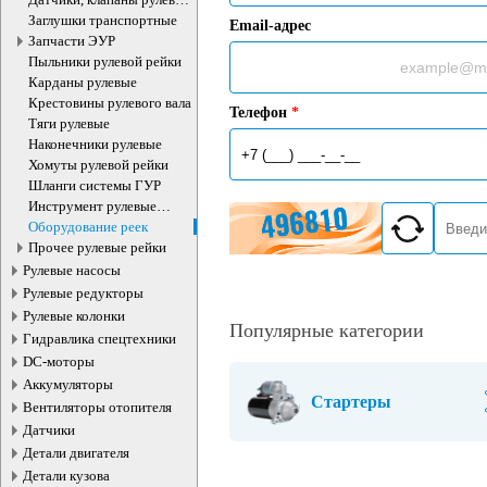
рейки
Заглушки транспортные
Email-адрес
Запчасти ЭУР
Пыльники рулевой рейки
Карданы рулевые
Крестовины рулевого вала
Телефон
*
Тяги рулевые
Наконечники рулевые
Хомуты рулевой рейки
Шланги системы ГУР
Инструмент рулевые
рейки
Оборудование реек
Прочее рулевые рейки
Рулевые насосы
Рулевые редукторы
Рулевые колонки
Популярные категории
Гидравлика спецтехники
DC-моторы
Аккумуляторы
Стартеры
Вентиляторы отопителя
Датчики
Детали двигателя
Детали кузова