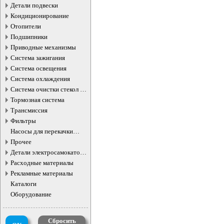
Детали подвески
Кондиционирование
Отопители
Подшипники
Приводные механизмы
Система зажигания
Система освещения
Система охлаждения
Система очистки стекол и
фар
Тормозная система
Трансмиссия
Фильтры
Насосы для перекачки
жидкостей
Прочее
Детали электросамокатов и
электротранспорта
Расходные материалы
Рекламные материалы
Каталоги
Оборудование
Сбросить