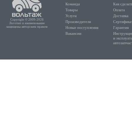
Команда
Как сделать
Товары
Оплата
Услуги
Доставка
Copyright © 2009-2026
Производители
Сертифика
Логотип и наименование
защищены авторским правом
Новые поступления
Гарантия
Вакансии
Инструкции
и эксплуат
автозапчас