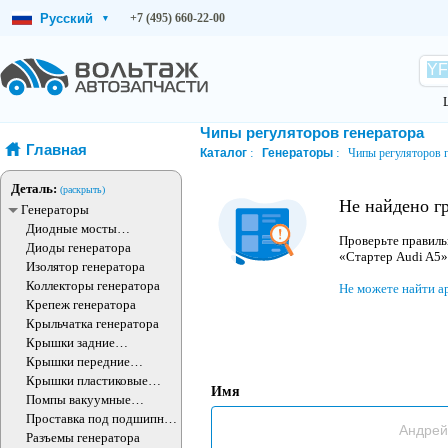
Русский
+7 (495) 660-22-00
▾
Чипы регуляторов генератора
Главная
Каталог
Генераторы
Чипы регуляторов г
Деталь:
(раскрыть)
Не найдено г
Генераторы
Диодные мосты
Проверьте правиль
генератора
Диоды генератора
«Стартер Audi A5»
Изолятор генератора
Коллекторы генератора
Не можете найти а
Крепеж генератора
Крыльчатка генератора
Крышки задние
генератора
Крышки передние
генератора
Крышки пластиковые
Имя
генератора
Помпы вакуумные
генератора
Проставка под подшипник
генератора
Разъемы генератора