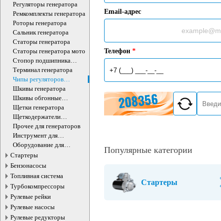
Регуляторы генератора
Email-адрес
Ремкомплекты генератора
Роторы генератора
Сальник генератора
Статоры генератора
Статоры генератора мото
Телефон
*
Стопор подшипника
генератора
Терминал генератора
Чипы регуляторов
генератора
Шкивы генератора
Шкивы обгонные
генератора
Щетки генератора
Щеткодержатели
генератора
Прочее для генераторов
Инструмент для
генераторов
Оборудование для
Популярные категории
генераторов
Стартеры
Бензонасосы
Топливная система
Стартеры
Турбокомпрессоры
Рулевые рейки
Рулевые насосы
Рулевые редукторы